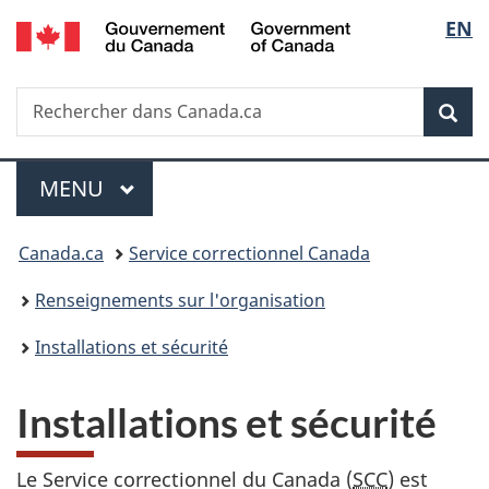
/
Sélec
EN
Passer
Passer
Passer
Government
au
à
à
de
of
contenu
«
la
Canada
Recherche
Rechercher
principal
Au
version
Rec
la
dans
sujet
HTML
Canada.ca
du
simplifiée
langu
Menu
gouvernement
MENU
PRINCIPAL
»
Vous
Canada.ca
Service correctionnel Canada
êtes
Renseignements sur l'organisation
ici :
Installations et sécurité
Installations et sécurité
Le Service correctionnel du Canada (
SCC
) est