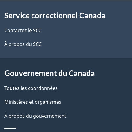
À
a
Service correctionnel Canada
propos
i
de
l
Contactez le SCC
ce
s
À propos du SCC
site
d
e
Gouvernement du Canada
l
Toutes les coordonnées
a
Ministères et organismes
p
À propos du gouvernement
a