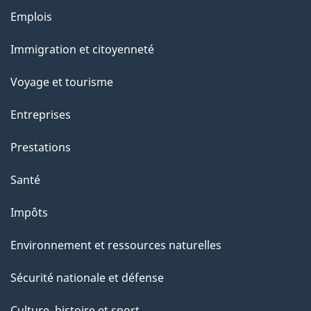
g
Thèmes
Emplois
e
et
Immigration et citoyenneté
sujets
Voyage et tourisme
Entreprises
Prestations
Santé
Impôts
Environnement et ressources naturelles
Sécurité nationale et défense
Culture, histoire et sport