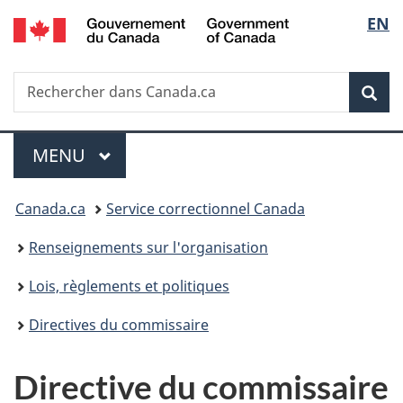
/
Sélec
EN
Passer
Passer
Passer
Government
au
à
à
de
of
contenu
«
la
Canada
Recherche
Rechercher
principal
Au
version
Rec
la
dans
sujet
HTML
Canada.ca
du
simplifiée
langu
Menu
gouvernement
MENU
PRINCIPAL
»
Vous
Canada.ca
Service correctionnel Canada
êtes
Renseignements sur l'organisation
ici :
Lois, règlements et politiques
Directives du commissaire
Directive du commissaire