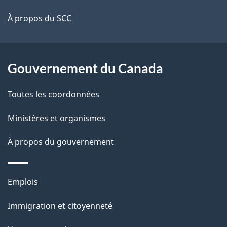
ce
s
À propos du SCC
site
d
e
Gouvernement du Canada
l
Toutes les coordonnées
a
Ministères et organismes
p
À propos du gouvernement
a
g
Thèmes
Emplois
e
et
Immigration et citoyenneté
sujets