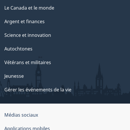
Le Canada et le monde
Argent et finances
Science et innovation
Autochtones
Vétérans et militaires
Jeunesse
Gérer les événements de la vie
Organisation
Médias sociaux
du
Applications mobiles