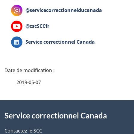
Instagram
@servicecorrectionnelducanada
Youtube
@cscSCCfr
LinkedIn
Service correctionnel Canada
D
é
2019-05-07
t
À
a
Service correctionnel Canada
propos
i
de
l
Contactez le SCC