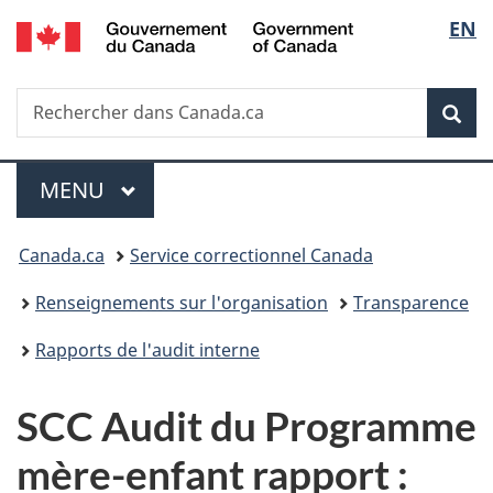
/
Sélec
EN
Passer
Passer
Passer
Government
au
à
à
de
of
contenu
«
la
Canada
Recherche
Rechercher
principal
Au
version
Rec
la
dans
sujet
HTML
Canada.ca
du
simplifiée
langu
Menu
gouvernement
MENU
PRINCIPAL
»
Vous
Canada.ca
Service correctionnel Canada
êtes
Renseignements sur l'organisation
Transparence
ici :
Rapports de l'audit interne
SCC Audit du Programme
mère-enfant rapport :