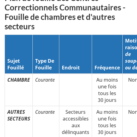
Correctionnels Communautaires -
Fouille de chambres et d'autres
secteurs
Moti
rais
de
Sujet
Type De
soup
Fouillé
Fouille
Endroit
Fréquence
ou de
CHAMBRE
Courante
Au moins
Non
une fois
tous les
30 jours
AUTRES
Courante
Secteurs
Au moins
Non
SECTEURS
accessibles
une fois
aux
tous les
délinquants
30 jours