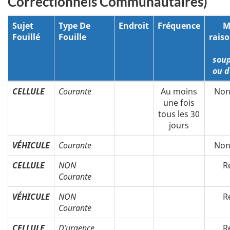
Correctionnels Communautaires)
Sujet
Type De
Endroit
Fréquence
M
Fouillé
Fouille
rais
sou
ou d
CELLULE
Courante
Au moins
Non
une fois
tous les 30
jours
VÉHICULE
Courante
Non
CELLULE
NON
R
Courante
VÉHICULE
NON
R
Courante
CELLULE
D’urgence
R