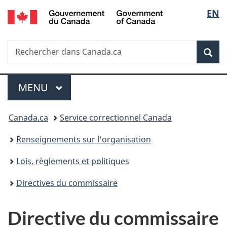
/
Sélec
EN
Passer
Passer
Passer
Government
au
à
à
de
of
contenu
«
la
Canada
Recherche
Rechercher
principal
Au
version
Rec
la
dans
sujet
HTML
Canada.ca
du
simplifiée
langu
Menu
gouvernement
MENU
PRINCIPAL
»
Vous
Canada.ca
Service correctionnel Canada
êtes
Renseignements sur l'organisation
ici :
Lois, règlements et politiques
Directives du commissaire
Directive du commissaire