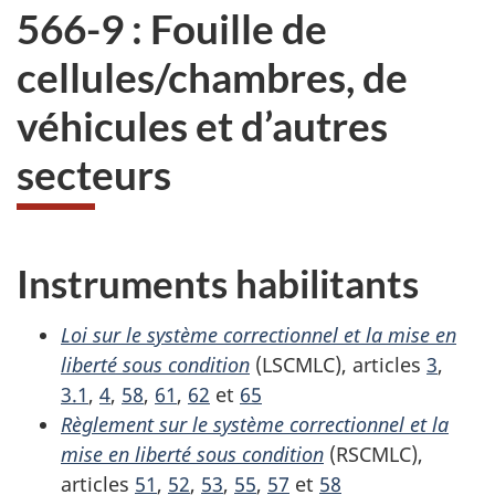
566-9 : Fouille de
cellules/chambres, de
véhicules et d’autres
secteurs
Instruments habilitants
Loi sur le système correctionnel et la mise en
liberté sous condition
(LSCMLC), articles
3
,
3.1
,
4
,
58
,
61
,
62
et
65
Règlement sur le système correctionnel et la
mise en liberté sous condition
(RSCMLC),
articles
51
,
52
,
53
,
55
,
57
et
58