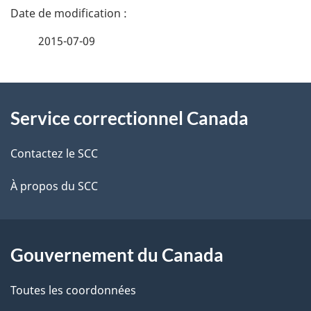
D
é
2015-07-09
t
À
a
Service correctionnel Canada
propos
i
de
l
Contactez le SCC
ce
s
À propos du SCC
site
d
e
Gouvernement du Canada
l
Toutes les coordonnées
a