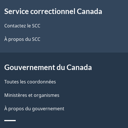
À
a
Service correctionnel Canada
propos
i
de
l
Contactez le SCC
ce
s
À propos du SCC
site
d
e
Gouvernement du Canada
l
Toutes les coordonnées
a
Ministères et organismes
p
À propos du gouvernement
a
g