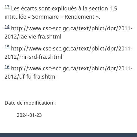
13
Les écarts sont expliqués à la section 1.5
intitulée « Sommaire – Rendement ».
14
http://www.csc-scc.gc.ca/text/pblct/dpr/2011-
2012/iae-vie-fra.shtml
15
http://www.csc-scc.gc.ca/text/pblct/dpr/2011-
2012/rnr-srd-fra.shtml
16
http://www.csc-scc.gc.ca/text/pblct/dpr/2011-
2012/uf-fu-fra.shtml
D
é
2024-01-23
t