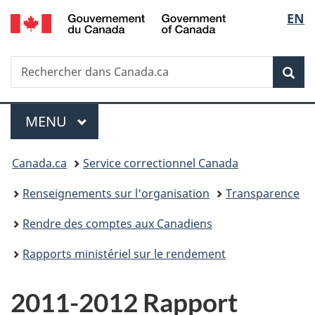
/
Sélec
EN
Passer
Passer
Passer
Government
au
à
à
de
of
contenu
«
la
Canada
Recherche
Rechercher
principal
Au
version
Rec
la
dans
sujet
HTML
Canada.ca
du
simplifiée
langu
Menu
gouvernement
MENU
PRINCIPAL
»
Vous
Canada.ca
Service correctionnel Canada
êtes
Renseignements sur l'organisation
Transparence
ici :
Rendre des comptes aux Canadiens
Rapports ministériel sur le rendement
2011-2012 Rapport