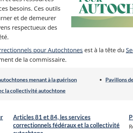
ces besoins. Ces outils
urner et de demeurer
toyens respectueux des
été.
rrectionnels pour Autochtones
est à la tête du
Se
ement de la commissaire.
 autochtones menant à la guérison
Pavillons 
ec la collectivité autochtone
ur
Articles 81 et 84, les services
P
correctionnels fédéraux et la collectivité
R