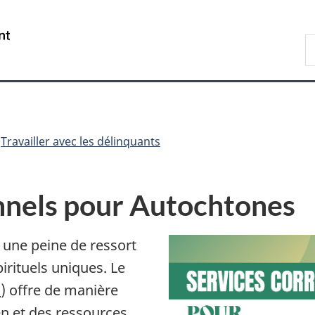
Passer
Passer
Passer
au
à
à
/
R
contenu
«
la
Government
d
principal
Au
version
of
C
sujet
HTML
Canada
du
simplifiée
gouvernement
»
Travailler avec les délinquants
nnels pour Autochtones
une peine de ressort
pirituels uniques. Le
C
) offre de manière
en et des ressources