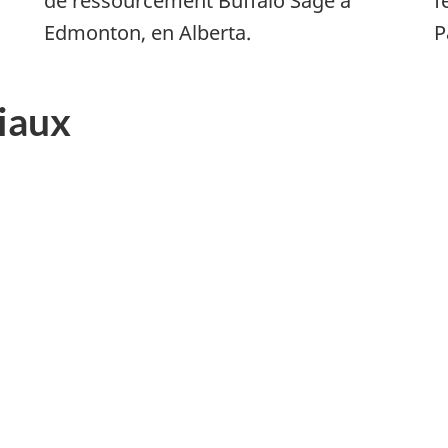
de ressourcement Buffalo Sage à
f
Edmonton, en Alberta.
P
iaux