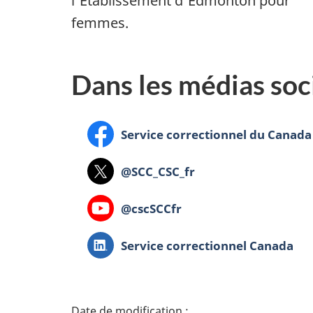
l'Établissement d'Edmonton pour
femmes.
Dans les médias soc
Facebook
Service correctionnel du Canada
X
@SCC_CSC_fr
Youtube
@cscSCCfr
LinkedIn
Service correctionnel Canada
D