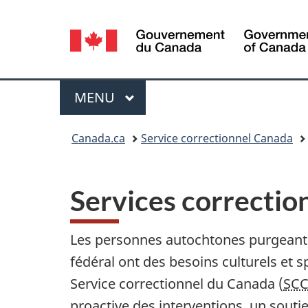
Sélection
de
la
Menu
MENU
PRINCIPAL
langue
Vous
Canada.ca
Service correctionnel Canada
êtes
ici :
Services correctio
Les personnes autochtones purgeant 
fédéral ont des besoins culturels et s
Service correctionnel du Canada (
SC
proactive des interventions, un souti