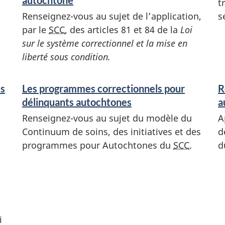
autochtone
t
Renseignez-vous au sujet de l’application,
s
par le
SCC
, des articles 81 et 84 de la
Loi
sur le système correctionnel et la mise en
liberté sous condition.
es
Les programmes correctionnels pour
R
délinquants autochtones
a
Renseignez-vous au sujet du modèle du
A
Continuum de soins, des initiatives et des
d
programmes pour Autochtones du
SCC
.
d
i