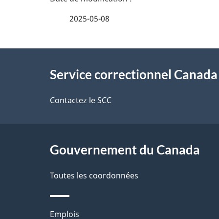
é
2025-05-08
t
À
a
Service correctionnel Canada
propos
i
de
Contactez le SCC
l
ce
s
site
Gouvernement du Canada
d
e
Toutes les coordonnées
l
Thèmes
Emplois