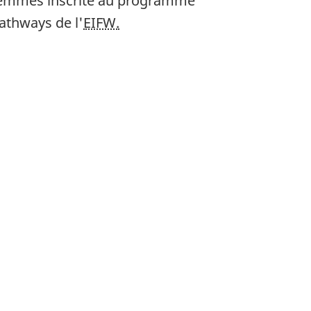
emmes inscrite au programme
athways de l'
EIFW.