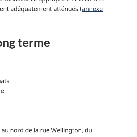
ent adéquatement atténués (
annexe
long terme
uats
le
 au nord de la rue Wellington, du