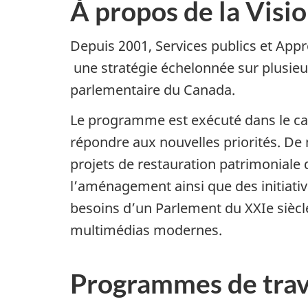
r
À propos de la Visio
l
e
Depuis 2001, Services publics et App
D
une stratégie échelonnée sur plusieurs
o
parlementaire du Canada.
c
Le programme est exécuté dans le ca
u
répondre aux nouvelles priorités. De m
m
projets de restauration patrimoniale 
e
l’aménagement ainsi que des initiativ
n
besoins d’un Parlement du XXIe siècl
t
multimédias modernes.
«
Programmes de trava
L