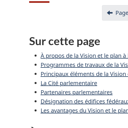
N
Page
a
v
i
Sur cette page
g
a
À propos de la Vision et le plan 
t
Programmes de travaux de la Visi
i
Principaux éléments de la Vision 
o
La Cité parlementaire
n
Partenaires parlementaires
p
Désignation des édifices fédéra
o
Les avantages du Vision et le pla
u