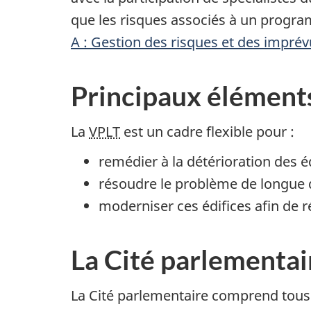
R
que les risques associés à un prog
a
A : Gestion des risques et des impré
p
p
Principaux éléments 
o
r
La
VPLT
est un cadre flexible pour :
t
a
remédier à la détérioration des é
n
résoudre le problème de longue
n
moderniser ces édifices afin de 
u
e
La Cité parlementai
l
2
La Cité parlementaire comprend tous l