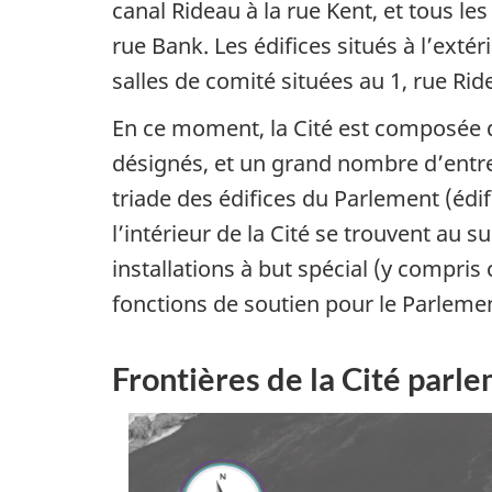
0
canal Rideau à la rue Kent, et tous les
1
rue Bank. Les édifices situés à l’extér
8
salles de comité situées au 1, rue Rid
En ce moment, la Cité est composée de
à
désignés, et un grand nombre d’entre 
triade des édifices du Parlement (édifi
2
l’intérieur de la Cité se trouvent au s
0
installations à but spécial (y compris 
1
fonctions de soutien pour le Parleme
9
Frontières de la Cité parl
»