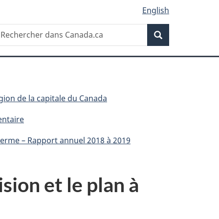
English
Recherche
echercher
Recherche
ans
anada.ca
égion de la capitale du Canada
entaire
g terme – Rapport annuel 2018 à 2019
sion et le plan à