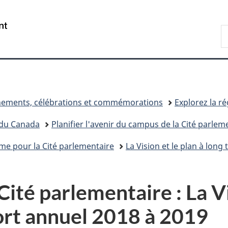
Passer
Passer
Passer
au
à
à
/
R
contenu
«
la
Government
d
principal
Au
version
of
C
sujet
HTML
Canada
du
simplifiée
gouvernement
»
ements, célébrations et commémorations
Explorez la r
 du Canada
Planifier l'avenir du campus de la Cité parlem
rme pour la Cité parlementaire
La Vision et le plan à lon
Cité parlementaire : La Vi
ort annuel 2018 à 2019