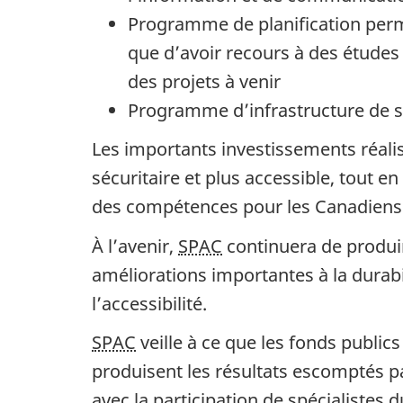
n
Programme de planification perme
à
que d’avoir recours à des études 
l
des projets à venir
o
Programme d’infrastructure de s
n
g
Les importants investissements réali
t
sécuritaire et plus accessible, tout 
e
des compétences pour les Canadiens d
r
À l’avenir,
SPAC
continuera de produir
m
améliorations importantes à la durabi
e
l’accessibilité.
SPAC
veille à ce que les fonds public
–
produisent les résultats escomptés p
avec la participation de spécialistes 