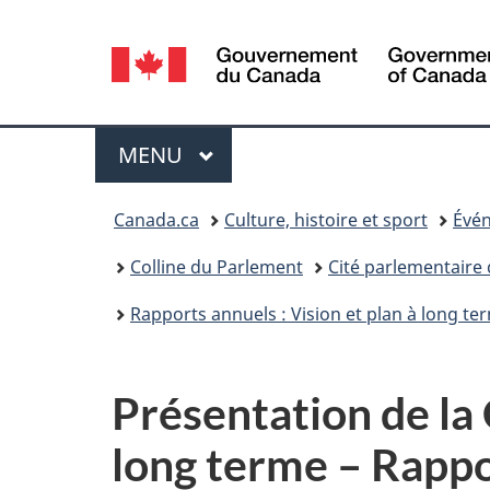
Sélection
de
la
Menu
MENU
PRINCIPAL
langue
Vous
Canada.ca
Culture, histoire et sport
Évén
êtes
Colline du Parlement
Cité parlementaire
ici :
Rapports annuels : Vision et plan à long te
Présentation de la 
long terme – Rapp