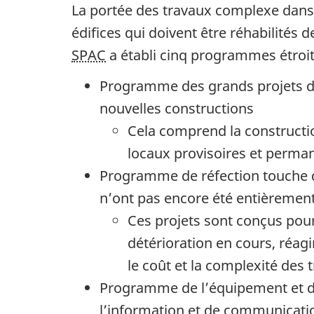
a
La portée des travaux complexe dans l
V
édifices qui doivent être réhabilités 
i
SPAC
a établi cinq programmes étroit
s
Programme des grands projets d’i
i
nouvelles constructions
o
Cela comprend la constructio
n
locaux provisoires et perma
e
Programme de réfection touche de
t
n’ont pas encore été entièrement
l
Ces projets sont conçus pour 
e
détérioration en cours, réagi
p
le coût et la complexité des 
l
Programme de l’équipement et de
a
l’information et de communicatio