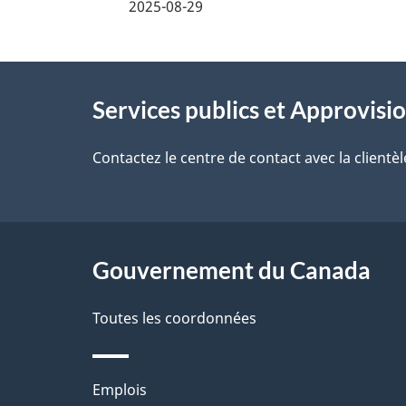
i
2025-08-29
z
l
v
À
s
o
Services publics et Approvi
propos
d
t
de
Contactez le centre de contact avec la clientèl
r
e
ce
e
l
r
site
a
Gouvernement du Canada
é
p
t
Toutes les coordonnées
a
r
o
g
Thèmes
Emplois