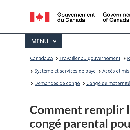
Sélection
de
la
Menu
MENU
PRINCIPAL
langue
Vous
Canada.ca
Travailler au gouvernement
R
êtes
Système et services de paye
Accès et mis
ici :
Demandes de congé
Congé de maternité 
Comment remplir le
congé parental pou