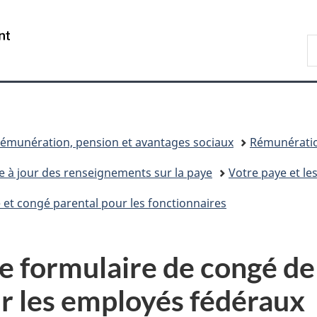
Passer
Passer
Passer
au
à
à
/
R
contenu
«
la
Government
d
principal
Au
version
of
C
sujet
HTML
Canada
du
simplifiée
gouvernement
»
émunération, pension et avantages sociaux
Rémunératio
e à jour des renseignements sur la paye
Votre paye et l
et congé parental pour les fonctionnaires
 formulaire de congé de
r les employés fédéraux