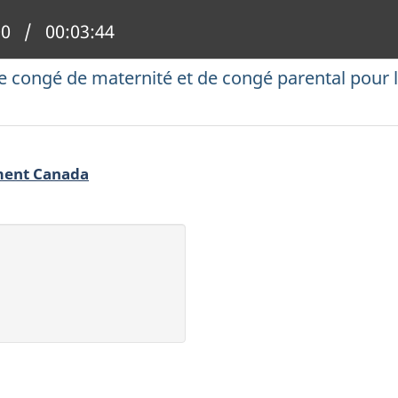
n actuelle :
00
Temps total :
00:03:44
 congé de maternité et de congé parental pour 
ement Canada