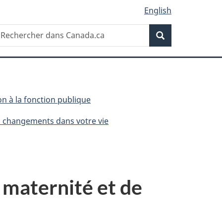
English
Recherche
echercher
Recherche
ans
anada.ca
n à la fonction publique
es changements dans votre vie
 maternité et de