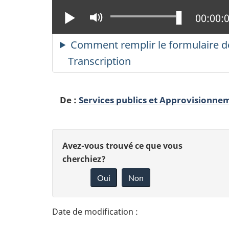
Lire
Activer
Positio
00:00:
le
mode
Comment remplir le formulaire de
muet
Transcription
De :
Services publics et Approvisionn
D
D
Avez-vous trouvé ce que vous
é
cherchiez?
o
Oui
Non
t
n
n
a
e