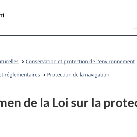
Passer
Passer
Passer
au
à
à
/
R
contenu
«
la
Government
E
principal
Au
version
of
sujet
HTML
Canada
du
simplifiée
gouvernement
»
turelles
Conservation et protection de l'environnement
t réglementaires
Protection de la navigation
en de la Loi sur la prote