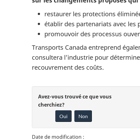
sur les changements proposés qui 
restaurer les protections éliminée
établir des partenariats avec les
promouvoir des processus ouverts
Transports Canada entreprend égale
consultera l’industrie pour déterminer
recouvrement des coûts.
D
D
Avez-vous trouvé ce que vous
é
cherchiez?
o
Oui
Non
t
n
n
a