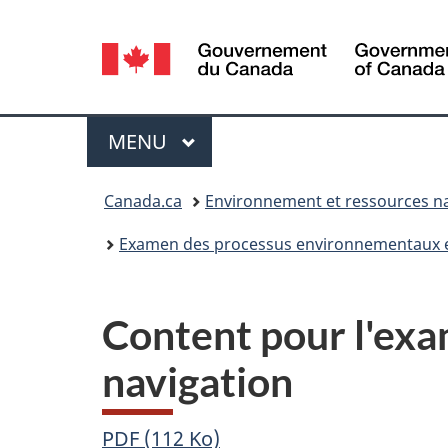
Sélection
de
la
Menu
MENU
PRINCIPAL
langue
Vous
Canada.ca
Environnement et ressources na
êtes
Examen des processus environnementaux e
ici :
Content pour l'exam
navigation
PDF (112 Ko)