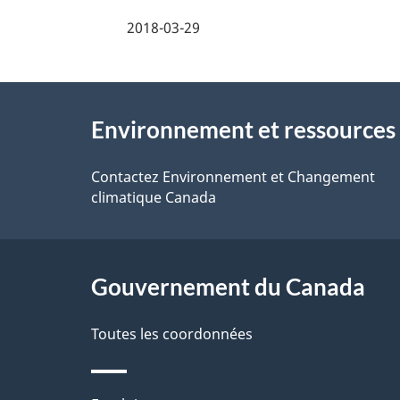
e
i
2018-03-29
z
l
v
À
s
o
Environnement et ressources 
propos
d
t
de
Contactez Environnement et Changement
r
e
climatique Canada
ce
e
l
r
site
a
Gouvernement du Canada
é
p
t
Toutes les coordonnées
a
r