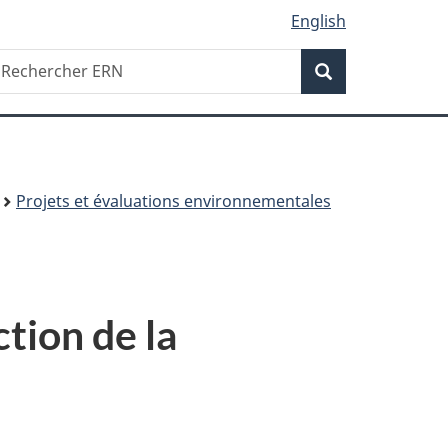
English
Recherche
echercher
Recherche
RN
Projets et évaluations environnementales
ction de la