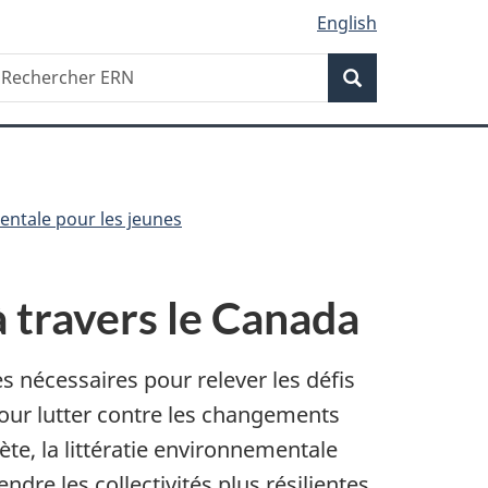
English
Recherche
echercher
Recherche
RN
ntale pour les jeunes
 travers le Canada
 nécessaires pour relever les défis
 pour lutter contre les changements
ète, la littératie environnementale
re les collectivités plus résilientes,