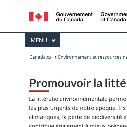
Sélection
de
la
Menu
MENU
PRINCIPAL
langue
Vous
Canada.ca
Environnement et ressources na
êtes
ici :
Promouvoir la litt
La littératie environnementale permet
les plus urgents de notre époque. Il 
climatiques, la perte de biodiversité 
contribue également à mieux préparer 