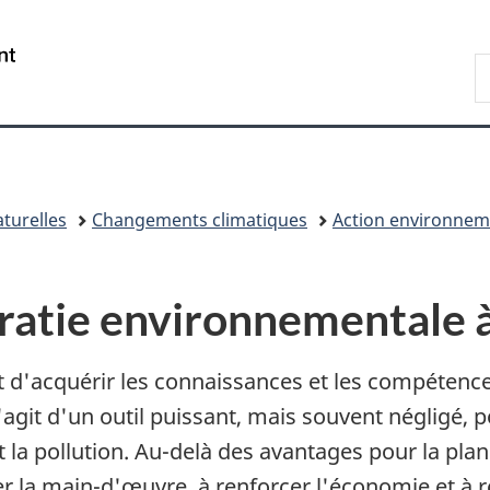
Passer
Passer
Passer
au
à
à
/
R
contenu
«
la
Government
E
principal
Au
version
of
sujet
HTML
Canada
du
simplifiée
gouvernement
»
turelles
Changements climatiques
Action environneme
ératie environnementale à
 d'acquérir les connaissances et les compétences
s'agit d'un outil puissant, mais souvent négligé,
et la pollution. Au-delà des avantages pour la plan
la main-d'œuvre, à renforcer l'économie et à rend