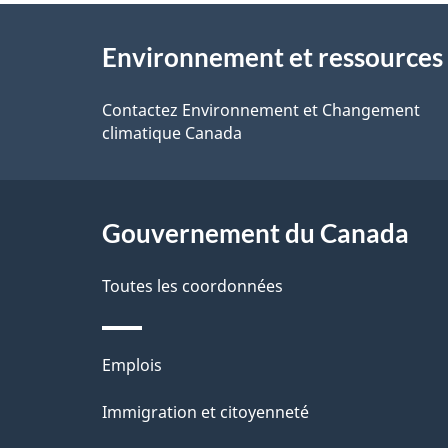
v
À
s
o
Environnement et ressources 
propos
d
t
de
Contactez Environnement et Changement
r
e
climatique Canada
ce
e
l
r
site
a
Gouvernement du Canada
é
p
t
Toutes les coordonnées
a
r
o
g
Thèmes
Emplois
a
et
e
Immigration et citoyenneté
sujets
c