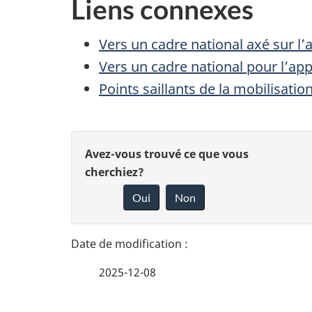
Liens connexes
Vers un cadre national axé sur l
Vers un cadre national pour l’a
Points saillants de la mobilisati
D
D
Avez-vous trouvé ce que vous
é
cherchiez?
o
Oui
Non
t
n
n
a
e
i
2025-12-08
z
l