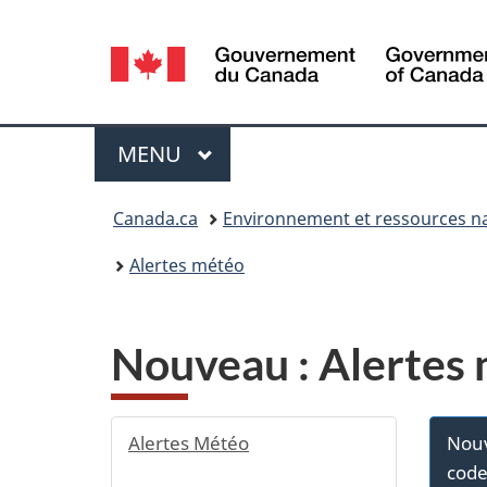
Sélection
de
la
Menu
MENU
PRINCIPAL
langue
Vous
Canada.ca
Environnement et ressources na
êtes
Alertes météo
ici :
Nouveau : Alertes 
Alertes Météo
Nouv
code