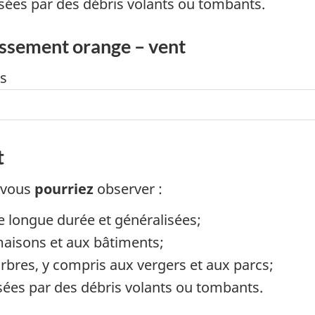
sées par des débris volants ou tombants.
issement orange – vent
t
 vous
pourriez
observer :
e longue durée et généralisées;
aisons et aux bâtiments;
res, y compris aux vergers et aux parcs;
sées par des débris volants ou tombants.