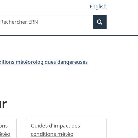
English
Recherche
echercher
Recherche
RN
itions météorologiques dangereuses
ur
ons
Guides d’impact des
météo
conditions météo