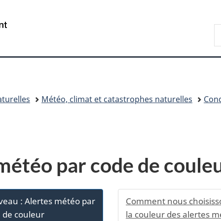
Passer
Passer
Passer
au
à
à
/
R
contenu
«
la
Government
E
principal
Au
version
of
sujet
HTML
Canada
du
simplifiée
gouvernement
»
turelles
Météo, climat et catastrophes naturelles
Cond
météo par code de coule
eau : Alertes météo par
Comment nous choisiss
 de couleur
la couleur des alertes 