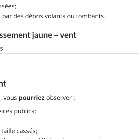
ssées;
 par des débris volants ou tombants.
issement jaune – vent
nt
t, vous
pourriez
observer :
ices publics;
taille cassés;