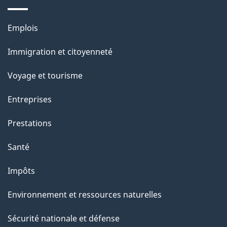
c
o
n
u
Thèmes
Emplois
s
et
m
u
Immigration et citoyenneté
sujets
e
r
Voyage et tourisme
c
n
e
Entreprises
t
t
Prestations
t
e
Santé
p
Impôts
a
g
Environnement et ressources naturelles
e
Sécurité nationale et défense