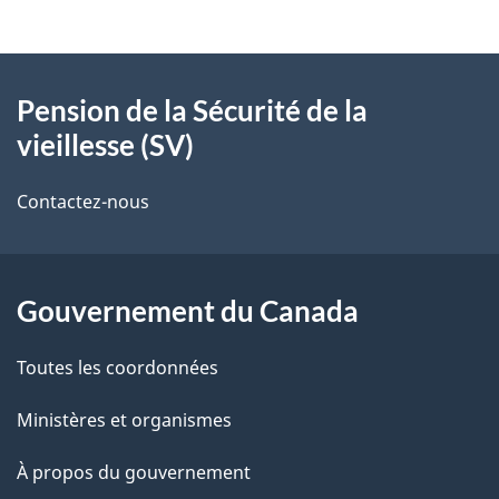
o
v
l
o
À
n
s
t
Pension de la Sécurité de la
propos
d
r
d
vieillesse (SV)
de
e
a
e
r
Contactez-nous
ce
n
l
é
site
s
t
a
r
Gouvernement du Canada
l
p
o
e
Toutes les coordonnées
a
a
c
d
g
Ministères et organismes
t
o
e
À propos du gouvernement
i