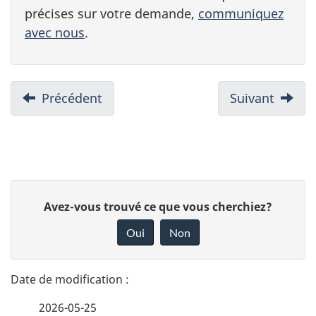
précises sur votre demande,
communiquez
avec nous
.
N
Précédent
-
Suivant
-
Combien
Après
a
vous
avoir
v
pourriez
présen
recevoir
votre
i
D
deman
D
Avez-vous trouvé ce que vous cherchiez?
g
é
o
Oui
Non
a
n
t
n
t
a
e
i
2026-05-25
i
z