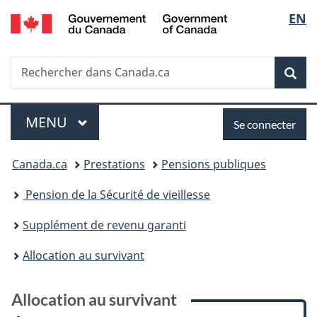
/
Sélec
EN
Passer
Passer
Passer
Passer
Government
au
à
à
à
de
of
contenu
:
«
la
Canada
Recherche
Rechercher
principal
Allocation
Au
version
Rec
la
dans
au
sujet
HTML
Canada.ca
survivant
du
simplifiée
langu
Menu
Se
gouvernement
MENU
PRINCIPAL
Se connecter
»
connecter
Vous
Canada.ca
Prestations
Pensions publiques
êtes
Pension de la Sécurité de vieillesse
ici :
Supplément de revenu garanti
Allocation au survivant
Allocation au survivant