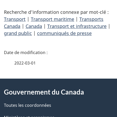
Recherche d'information connexe par mot-clé :
Transport
|
Transport maritime
|
Transports
Canada
|
Canada
|
Transport et infrastructure
|
grand public
|
communiqués de presse
D
é
2022-03-01
t
À
a
Gouvernement du Canada
propos
i
de
l
Toutes les coordonnées