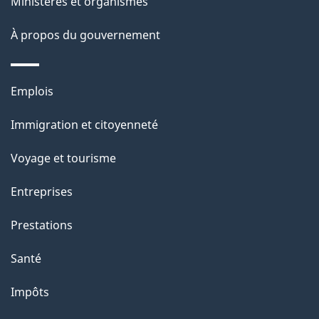
ce
s
Ministères et organismes
site
d
À propos du gouvernement
e
l
Thèmes
Emplois
et
a
Immigration et citoyenneté
sujets
p
Voyage et tourisme
a
Entreprises
g
Prestations
e
Santé
Impôts