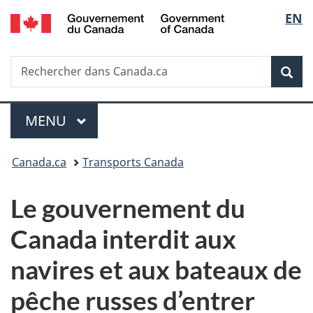
/
Sélec
EN
Passer
Passer
Passer
Government
au
à
à
de
of
contenu
«
la
Canada
Recherche
Rechercher
principal
Au
version
Rec
la
dans
sujet
HTML
Canada.ca
du
simplifiée
langu
Menu
gouvernement
MENU
PRINCIPAL
»
Vous
Canada.ca
Transports Canada
êtes
Le gouvernement du
ici :
Canada interdit aux
navires et aux bateaux de
pêche russes d’entrer