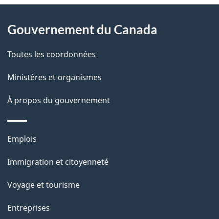
À
a
Gouvernement du Canada
propos
i
de
l
Toutes les coordonnées
ce
s
Ministères et organismes
site
d
À propos du gouvernement
e
l
Thèmes
Emplois
et
a
Immigration et citoyenneté
sujets
p
Voyage et tourisme
a
Entreprises