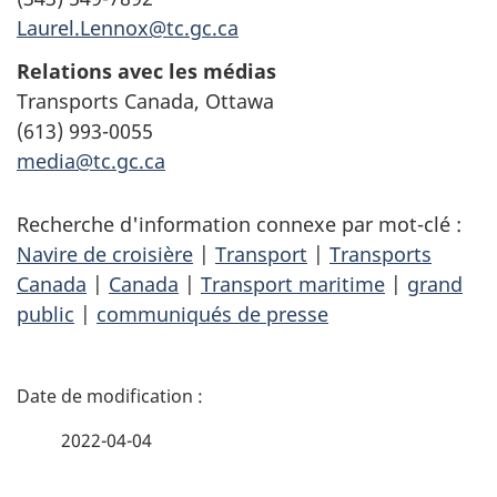
Laurel.Lennox@tc.gc.ca
Relations avec les médias
Transports Canada, Ottawa
(613) 993-0055
media@tc.gc.ca
Recherche d'information connexe par mot-clé :
Navire de croisière
|
Transport
|
Transports
Canada
|
Canada
|
Transport maritime
|
grand
public
|
communiqués de presse
D
é
2022-04-04
t