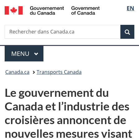
/
Sélec
EN
Passer
Passer
Passer
Government
au
à
à
de
of
contenu
«
la
Canada
Recherche
Rechercher
principal
Au
version
Rec
la
dans
sujet
HTML
Canada.ca
du
simplifiée
langu
Menu
gouvernement
MENU
PRINCIPAL
»
Vous
Canada.ca
Transports Canada
êtes
Le gouvernement du
ici :
Canada et l’industrie des
croisières annoncent de
nouvelles mesures visant