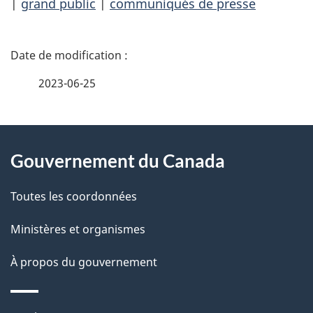
|
grand public
|
communiqués de presse
D
é
2023-06-25
t
À
a
Gouvernement du Canada
propos
i
de
l
Toutes les coordonnées
ce
s
Ministères et organismes
site
d
À propos du gouvernement
e