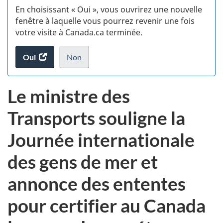
En choisissant « Oui », vous ouvrirez une nouvelle
w
fenêtre à laquelle vous pourrez revenir une fois
votre visite à Canada.ca terminée.
(t
Oui
accéder
Non
d
au
je
.
sondage.
ne
Le ministre des
veux
pas
Transports souligne la
participer
au
Journée internationale
sondage
du
des gens de mer et
site
web,
annonce des ententes
pour certifier au Canada