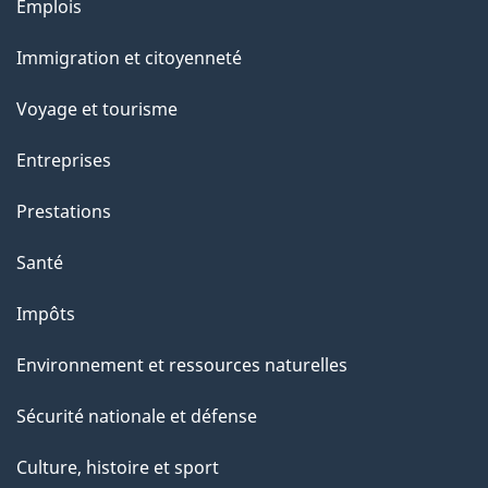
l
Thèmes
Emplois
et
a
Immigration et citoyenneté
sujets
p
Voyage et tourisme
a
Entreprises
g
Prestations
e
Santé
Impôts
Environnement et ressources naturelles
Sécurité nationale et défense
Culture, histoire et sport