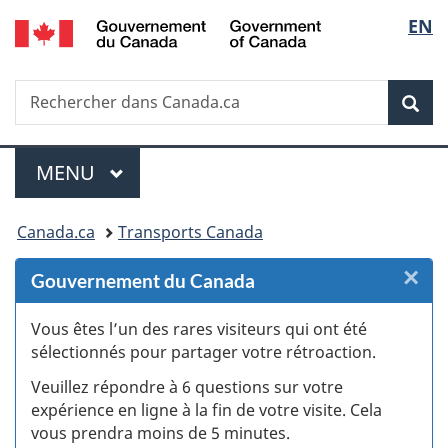
/
Sélec
EN
Passer
Passer
Passer
Passer
Government
au
au
à
à
de
of
Gestionnaire
contenu
«
la
Canada
Recherche
Rechercher
des
principal
Au
version
Rec
la
dans
Invitations
sujet
HTML
Canada.ca
du
simplifiée
langu
Menu
gouvernement
MENU
PRINCIPAL
»
Vous
Canada.ca
Transports Canada
êtes
×
F
Gouvernement du Canada
ici :
:
Vous êtes l’un des rares visiteurs qui ont été
sélectionnés pour partager votre rétroaction.
S
Veuillez répondre à 6 questions sur votre
d
expérience en ligne à la fin de votre visite. Cela
vous prendra moins de 5 minutes.
si