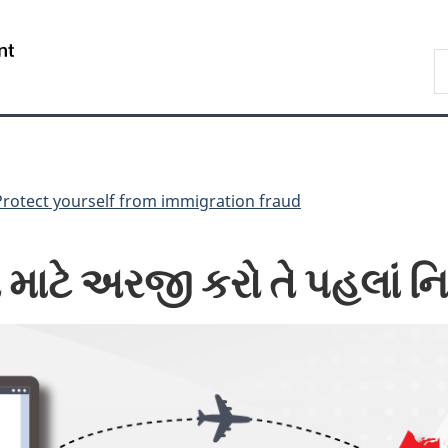
Skip
Skip
Switch
to
to
to
/
S
main
"About
basic
Gouvernement
I
content
government"
HTML
du
version
Canada
Protect yourself from immigration fraud
સ માટે અરજી કરો તે પહલાં 