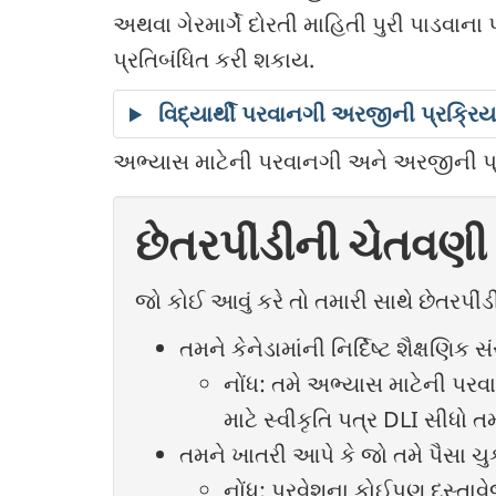
અથવા ગેરમાર્ગે દોરતી માહિતી પુરી પાડવાન
પ્રતિબંધિત કરી શકાય.
વિદ્યાર્થી પરવાનગી અરજીની પ્રક્રિયા
અભ્યાસ માટેની પરવાનગી અને અરજીની પ્ર
છેતરપીંડીની ચેતવણી
જો કોઈ આવું કરે તો તમારી સાથે છેતરપીં
તમને કેનેડામાંની નિર્દિષ્ટ શૈક્ષણિક સં
નોંધ: તમે અભ્યાસ માટેની પર
માટે સ્વીકૃતિ પત્ર DLI સીધો તમ
તમને ખાતરી આપે કે જો તમે પૈસા ચ
નોંધ: પ્રવેશના કોઈપણ દસ્તાવેજ