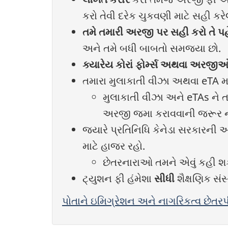
કરો તેવી દરેક ચુકવણી માટે સહી કરે
તમે તમારી અરજી પર સહી કરો તે પહ
અને તમે બધી બાબતો સમજ્યા છો.
ક્યારેય કોરાં ફોર્મ્સ અથવા અરજી
તમારા મુલાકાતી વીઝા અથવા eTA મા
મુલાકાતી વીઝા અને eTAs ને 
અરજી જમા કરાવવાની જરૂર ન
જ્યારે પ્રતિનિધિ કેનેડા સરકારની 
માટે હાજર રહો.
છેતરનારાઓ તમને એવું કહી શક
ટ્યુશન ફી હંમેશા
સીધી
શૈક્ષણિક સંસ
પોતાને ઇમિગ્રેશન અને નાગરિકત્વ છેતર