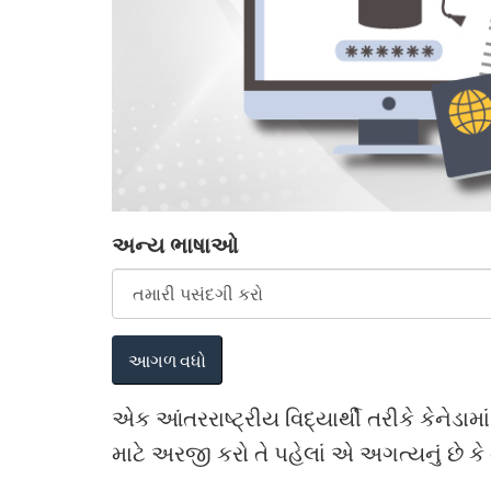
અન્ય ભાષાઓ
એક આંતરરાષ્ટ્રીય વિદ્યાર્થી તરીકે કેનેડ
માટે અરજી કરો તે પહેલાં એ અગત્યનું છે કે