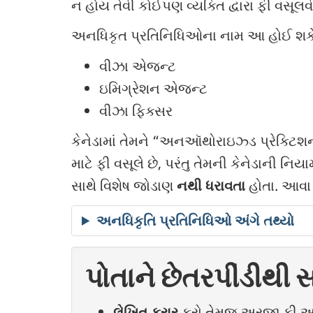
ન હોય તેવી કોઈપણ વ્યક્તિ દ્વારા ફી વસૂલ
અનધિકૃત પ્રતિનિધિઓના નામ આ હોઈ શક
વીઝા એજન્ટ
ઇમિગ્રેશન એજન્ટ
વીઝા ફિક્સર
કેનેડામાં તેમને “અનઑથોરાઇઝ્ડ પ્રેક્ટિશ
માટે ફી વસૂલે છે, પરંતુ તેમની કેનેડાની નિ
સાથે વિશેષ જોડાણ
નથી ધરાવતા
હોતા. આવા 
અનધિકૃતિ પ્રતિનિધિઓ અંગે તથ્યો
પોતાને છેતરપીંડીથી
લેખિત કરાર
કરો તેમજ અરજી ફી અને 