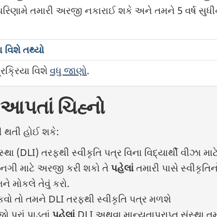
ા પરિણામે તમારી અરજી નકારાઈ શકે અને તમને 5 વર્ષ સુધી
 વિશે તથ્યો
ક્રિયા વિશે
વધુ જાણો
.
 આપતાં ચિહ્નો
ડી થતી હોઈ શકે:
સ્થા (
DLI
) તરફથી સ્વીકૃતિ પત્ર વિના વિદ્યાર્થી વીઝા મ
વાનગી માટે અરજી કરી શકો તે
પહેલાં
તમારી પાસે સ્વીકૃતિન
ને મોકલે તેવું કરો.
ુકવો તો તમને
DLI
તરફથી સ્વીકૃતિ પત્ર મળશે
ો પૂરાં પાડતાં
પહેલાં
DLI
અથવા માન્યતાપ્રાપ્ત સંસ્થા તમ