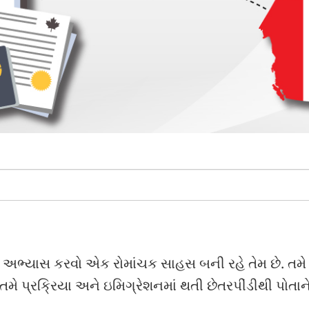
ામાં અભ્યાસ કરવો એક રોમાંચક સાહસ બની રહે તેમ છે. તમે
 તમે પ્રક્રિયા અને ઇમિગ્રેશનમાં થતી છેતરપીંડીથી પોતા