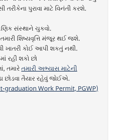
ી તરીકેના પુરાવા માટે વિનંતી કરશે.
્ષણિક સંસ્થાને ચુકવો.
તમારી શિષ્યવૃત્તિ મંજૂર થઈ જશે.
 એવી ખાતરી કોઈ આપી શકતું નથી.
માં રહી શકો છો
ં, તમારે
તમારી અભ્યાસ માટેની
ા છોડવા તૈયાર રહેવું જોઈએ.
t-graduation Work Permit, PGWP
)
.