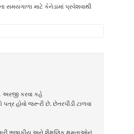
ના સમયગાળા માટે કેનેડામાં પ્રવેશવાથી
ાટે અરજી કરવા કહે
ો પત્ર હોવો જરૂરી છે. છેતરપીંડી ટાળવા
ારી ભાષાકીય અને શૈક્ષણિક ક્ષમતાઓનું