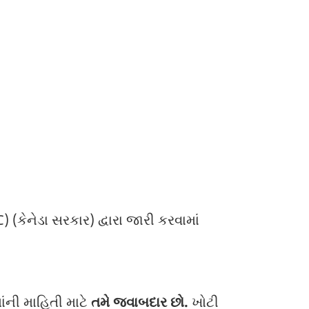
 (કેનેડા સરકાર) દ્વારા જારી કરવામાં
ંની માહિતી માટે
તમે જવાબદાર છો.
ખોટી