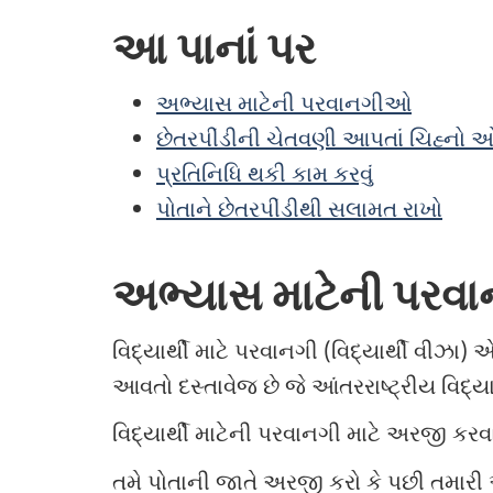
આ પાનાં પર
અભ્યાસ માટેની પરવાનગીઓ
છેતરપીંડીની ચેતવણી આપતાં ચિહ્નો
પ્રતિનિધિ થકી કામ કરવું
પોતાને છેતરપીંડીથી સલામત રાખો
અભ્યાસ માટેની પર
વિદ્યાર્થી માટે પરવાનગી (વિદ્યાર્થી વીઝા
આવતો દસ્તાવેજ છે જે આંતરરાષ્ટ્રીય વિદ્યા
વિદ્યાર્થી માટેની પરવાનગી માટે અરજી કરવ
તમે પોતાની જાતે અરજી કરો કે પછી તમારી 