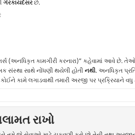
વી
ગેરકાયદેસર
છે.
ે
નર્સ (અનધિકૃત કામગીરી કરનારા)” કહેવામાં આવે છે. તેઓ
યામક સંસ્થા સાથે નોંધણી થયેલી હોતી
નથી
. અનધિકૃત પ્ર
કોઈને કામે લગાડવાથી તમારી અરજી પર પ્રક્રિયાને વધ
 સલામત રાખો
તમે જે સેવાઓ માટે ચુકવણી કરો છો તેની તથા અરજીની ફ