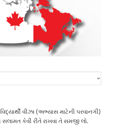
 વિદ્યાર્થી વીઝા (અભ્યાસ માટેની પરવાનગી)
ને સલામત કેવી રીતે રાખવા તે સમજી લો.