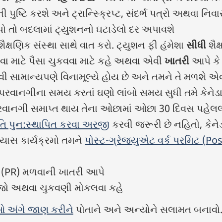
ુષ્ટિ કરશે અને ટ્રાન્સ્ક્રિપ્ટ, સંદર્ભ પત્રો અથવા નિવાસ
આપો તો બદલામાં ટ્યુશનનો ઘટાડેલો દર અપાવશે
શૈક્ષણિક સંસ્થા સાથે વાત કરો. ટ્યુશન ફી હંમેશા
સીધી
શૈક
રવા માટે પૈસા ચુકવવા માટે કહે અથવા એવી
ખાતરી
આપે કે 
 કરવી સામાન્યપણે વિનામૂલ્યે હોય છે અને તમને તે મળશે
 પરવાનગીના સમય કરતાં ઘણો લાંબો સમય સુધી તમે કેનેડા
પરવાનગી સમાપ્ત થાય તેના ઓછામાં ઓછા 30 દિવસ પહેલલા
િતિ પુન:સ્થાપિત કરવા અરજી
કરવી જરૂરી છે નહિતો, કેનેડ
ાસ કાર્યક્રમો તમને
પોસ્ટ-ગ્રેજ્યુએટ વર્ક પરમિટ (
Pos
(
PR
) મળવાની ખાતરી આપે
ેજો અથવા ચુકવણી મોકલવા કહે
િઓ અંગે જાણ કરીને
પોતાને અને અન્યોને સલામત બનાવો