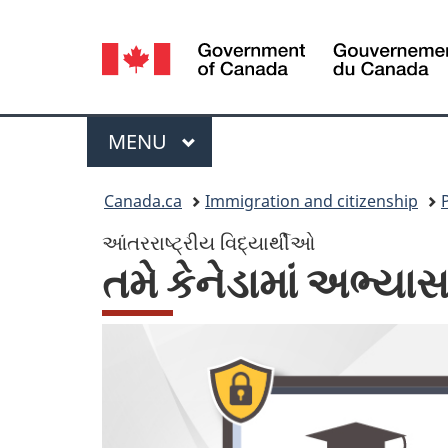
Language
selection
Menu
MAIN
MENU
You
Canada.ca
Immigration and citizenship
are
આંતરરાષ્ટ્રીય વિદ્યાર્થીઓ
તમે કેનેડામાં અભ્યા
here: