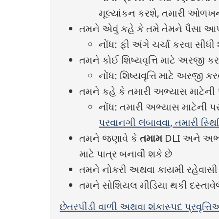
મૂલ્યાંકન કરશે, તમારી ઓળખની પ
તમને એવું કહે કે તમે તેમને પૈસા 
નોંધ: ફી અંગે ચર્ચા કરવા સીધી 
તમને કોઈ શિષ્યવૃત્તિ માટે અરજી ક
નોંધ: શિષ્યવૃત્તિ માટે અરજી
તમને કહે કે તમારી અભ્યાસ માટેની
નોંધ: તમારી અભ્યાસ માટેની 
પરવાનગી લંબાવવા, તમારી સ્થ
તમને જણાવે કે
તમામ
DLI
અને અભ્ય
માટે પાત્ર બનાવી શકે છે
તમને નોકરી અથવા કાયમી રહેવાસી 
તમને સોશિયલ મીડિયા થકી દસ્તાવ
છેતરપીંડી વાળી અથવા શંકાસ્પદ પ્રવૃત્ત