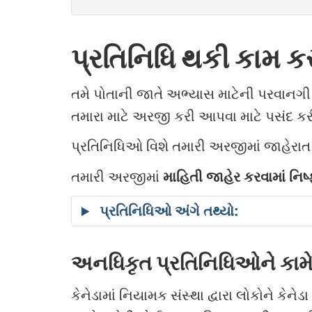
પ્રતિનિધિ થકી કામ કર
તમે પોતાની જાતે અભ્યાસ માટેની પરવાનગ
તમારા માટે અરજી કરી આપવા માટે પસંદ કરી 
પ્રતિનિધિઓ વિશે તમારી અરજીમાં જાહેરા
તમારી અરજીમાં
માહિતી જાહેર કરવામાં નિષ્ફ
પ્રતિનિધિઓ અંગે તથ્યો:
અનધિકૃત પ્રતિનિધિઓને કામે
કેનેડામાં નિયામક સંસ્થા દ્વારા લોકોને ક