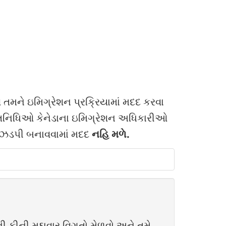
 તમને ઇમિગ્રેશન પ્રક્રિયામાં મદદ કરવા
તિનિધિઓ કેનેડાના ઇમિગ્રેશન અધિકારીઓ
ુ ઝડપી બનાવવામાં મદદ
નહિ મળે.
ીની મુદ્દાવાર વિગતો મેળવો અને તમે