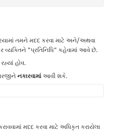
રિયામાં તમને મદદ કરવા માટે અને/અથવા
વ્યક્તિને "પ્રતિનિધિ” કહેવામાં આવે છે.
રહ્યાં હોવ.
અરજીને
નકારવામાં
આવી શકે.
 કરાવવામાં મદદ કરવા માટે અધિકૃત કરાયેલા