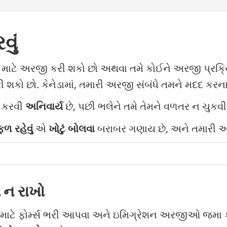
વું
ી માટે અરજી કરી શકો છો અથવા તમે કોઈને અરજી પ્રક્
શકો છો. કેનેડામાં, તમારી અરજી સંબંધે તમને મદદ કરનાર 
ત કરવી
અનિવાર્ય
છે, પછી ભલેને તમે તેમને વળતર ન ચુકવી 
ળ રહેવું
એ
ખોટું બોલવા
બરાબર ગણાય છે, અને તમારી 
 ન રાખો
ેનેડા માટે ફોર્મ્સ ભરી આપવા અને ઇમિગ્રેશન અરજીઓ જમા