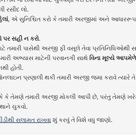
લી રસીદ લો.
ેલાં
, એ સુનિશ્ચિત કરો કે તમારી અરજીમાં અને આધારરૂપ
ઓ પર સહી ન કરો
.
ટે તમારી પાસેથી અરજી ફી વસૂલે તેવા પ્રતિનિધિઓથી સ
તમારી અભ્યાસ માટેની પરવાનગી સાથે
વિના મૂલ્યે આપમેળ
થી હોતી.
ઑનલાઇન પ્રણાલી થકી તમારી અરજી જમા કરાવે ત્યારે તે 
ે કે તેમણે તમારી અરજી મોકલી આપી છે, પરંતુ તેમણે ખ
્થાને ચુકવો.
પીંડીથી સલામત રાખવા
શું કરવું તે વિશે વધુ જાણો.