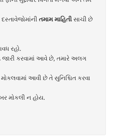
 દસ્તાવેજોમાંની
તમામ માહિતી
સાચી છે
ાવધ રહો.
ે
જારી કરવામાં આવે છે, તમારે અલગ
મોકલવામાં આવી છે તે સુનિશ્ચિત કરવા
રેખર મોકલી ન હોય.