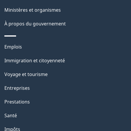
ce
s
Ministères et organismes
site
d
À propos du gouvernement
e
l
Thèmes
Emplois
et
a
Immigration et citoyenneté
sujets
p
Voyage et tourisme
a
Entreprises
g
Prestations
e
Santé
Impôts