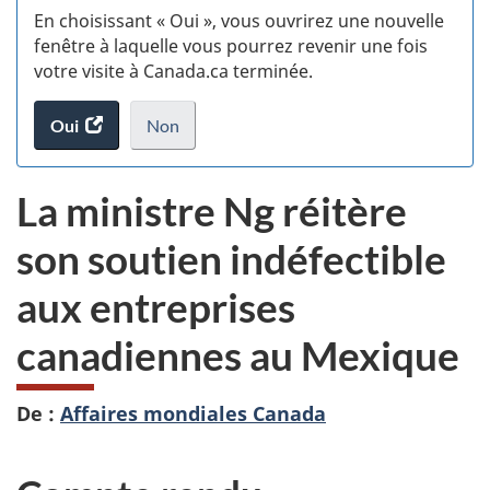
En choisissant « Oui », vous ouvrirez une nouvelle
d
fenêtre à laquelle vous pourrez revenir une fois
votre visite à Canada.ca terminée.
vi
Oui
accéder
Non
(t
au
je
.
sondage.
ne
d
La ministre Ng réitère
veux
pas
son soutien indéfectible
participer
au
aux entreprises
sondage
du
canadiennes au Mexique
site
web,
De :
Affaires mondiales Canada