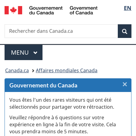
/
Sélec
EN
Passer
Passer
Passer
Passer
Government
au
au
à
à
de
of
Gestionnaire
contenu
«
la
Canada
Recherche
Rechercher
des
principal
Au
version
Rec
la
dans
Invitations
sujet
HTML
Canada.ca
du
simplifiée
langu
Menu
gouvernement
MENU
PRINCIPAL
»
Vous
Canada.ca
Affaires mondiales Canada
êtes
×
F
Gouvernement du Canada
ici :
:
Vous êtes l’un des rares visiteurs qui ont été
sélectionnés pour partager votre rétroaction.
S
Veuillez répondre à 6 questions sur votre
d
expérience en ligne à la fin de votre visite. Cela
vous prendra moins de 5 minutes.
fi