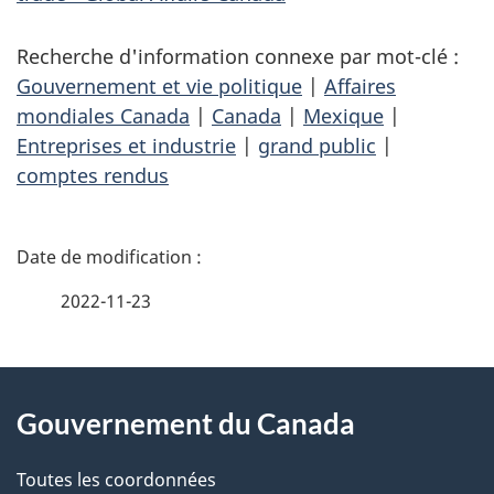
Recherche d'information connexe par mot-clé :
Gouvernement et vie politique
|
Affaires
mondiales Canada
|
Canada
|
Mexique
|
Entreprises et industrie
|
grand public
|
comptes rendus
D
é
2022-11-23
t
À
a
Gouvernement du Canada
propos
i
de
l
Toutes les coordonnées