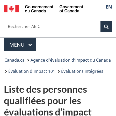
/
Sélec
EN
Passer
Passer
Passer
Government
au
à
à
de
of
contenu
«
la
Canada
Recherche
Rechercher
principal
Au
version
Rec
la
AEIC
sujet
HTML
du
simplifiée
langu
Menu
gouvernement
MENU
PRINCIPAL
»
Vous
Canada.ca
Agence d’évaluation d’impact du Canada
êtes
Évaluation d’impact 101
Évaluations intégrées
ici :
Liste des personnes
qualifiées pour les
évaluations d’impact