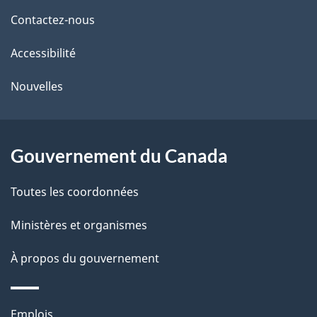
de
l
Contactez-nous
ce
s
Accessibilité
site
d
e
Nouvelles
l
a
Gouvernement du Canada
p
Toutes les coordonnées
a
Ministères et organismes
g
À propos du gouvernement
e
Thèmes
Emplois