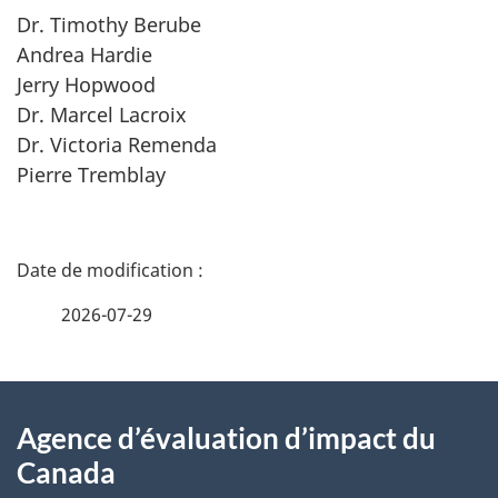
Dr. Timothy Berube
Andrea Hardie
Jerry Hopwood
Dr. Marcel Lacroix
Dr. Victoria Remenda
Pierre Tremblay
D
é
2026-07-29
t
À
a
Agence d’évaluation d’impact du
propos
i
Canada