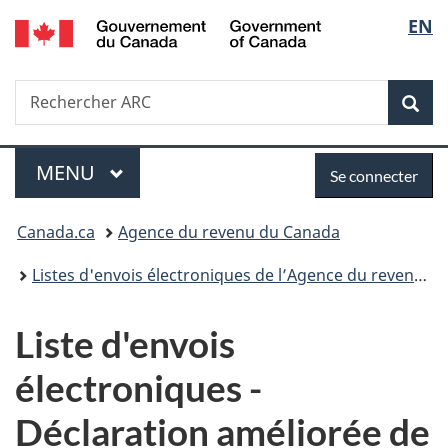
/
Sélec
EN
Passer
Passer
Government
au
à
de
of
contenu
la
Canada
Recherche
Rechercher
principal
version
Rec
la
dans
HTML
Canada.ca
simplifiée
langu
Menu
Se
PRINCIPALES
MENU
Se connecter
connecter
Vous
Canada.ca
Agence du revenu du Canada
êtes
Listes d'envois électroniques de l’Agence du revenu du Canada
ici
Liste d'envois
:
électroniques -
Déclaration améliorée de