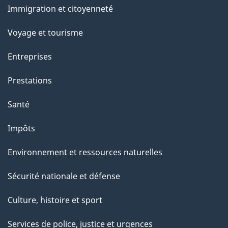
Immigration et citoyenneté
r
sujets
c
Voyage et tourisme
e
Entreprises
t
t
Prestations
e
Santé
p
a
Impôts
g
Environnement et ressources naturelles
e
Sécurité nationale et défense
Culture, histoire et sport
Services de police, justice et urgences