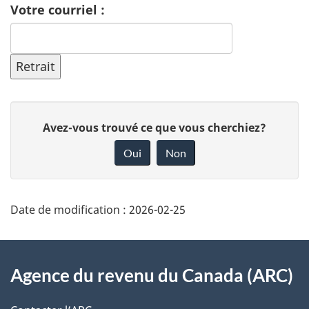
Votre courriel :
D
D
Avez-vous trouvé ce que vous cherchiez?
é
o
Oui
Non
n
t
n
a
e
Date de modification :
2026-02-25
i
z
À
v
l
Agence du revenu du Canada (ARC)
o
propos
s
t