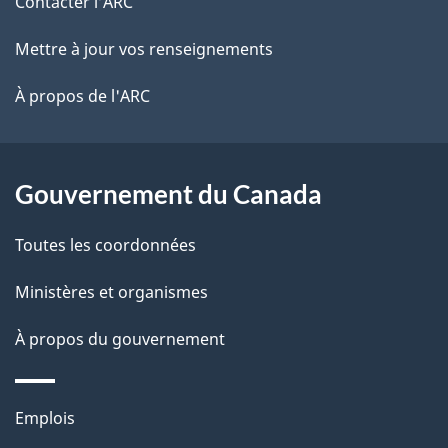
de
Contacter l’ARC
r
d
e
ce
Mettre à jour vos renseignements
e
r
site
À propos de l'ARC
l
é
t
a
r
p
Gouvernement du Canada
o
a
a
Toutes les coordonnées
c
g
t
Ministères et organismes
e
i
À propos du gouvernement
o
n
s
Thèmes
Emplois
u
et