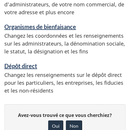
e
d’administrateurs, de votre nom commercial, de
votre adresse et plus encore
s
e
Organismes de bienfaisance
t
Changez les coordonnées et les renseignements
sur les administrateurs, la dénomination sociale,
r
le statut, la désignation et les fins
e
Dépôt direct
n
Changez les renseignements sur le dépôt direct
s
pour les particuliers, les entreprises, les fiducies
e
et les non-résidents
i
D
g
D
Avez-vous trouvé ce que vous cherchiez?
n
é
o
Oui
Non