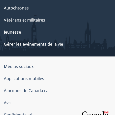
Autochtones
Vétérans et militaires
Jeunesse
Gérer les événements de la vie
Organisation
Médias sociaux
du
Applications mobiles
gouvernement
du
À propos de Canada.ca
Canada
Avis
Confidentialité