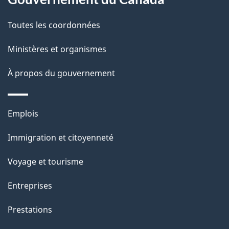
c
g
Toutes les coordonnées
t
e
i
Ministères et organismes
o
À propos du gouvernement
n
s
u
Thèmes
Emplois
r
et
c
Immigration et citoyenneté
sujets
e
Voyage et tourisme
t
t
Entreprises
e
Prestations
p