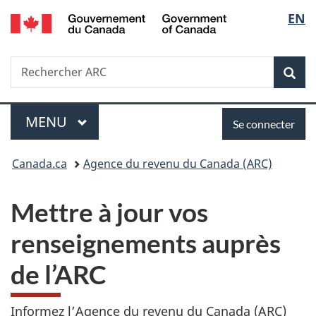
/
Sélec
EN
Passer
Passer
Passer
Government
au
à
à
de
of
contenu
«
la
Canada
Recherche
Rechercher
principal
Au
version
Rec
la
ARC
sujet
HTML
du
simplifiée
langu
Menu
Se
gouvernement
MENU
PRINCIPAL
Se connecter
»
connecter
Vous
Canada.ca
Agence du revenu du Canada (ARC)
êtes
Mettre à jour vos
ici :
renseignements auprès
de l’ARC
Informez l’Agence du revenu du Canada (ARC)