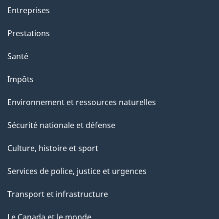
t
Entreprises
e
Prestations
p
a
Santé
g
Impôts
e
Environnement et ressources naturelles
Sécurité nationale et défense
Culture, histoire et sport
Services de police, justice et urgences
Transport et infrastructure
Le Canada et le monde