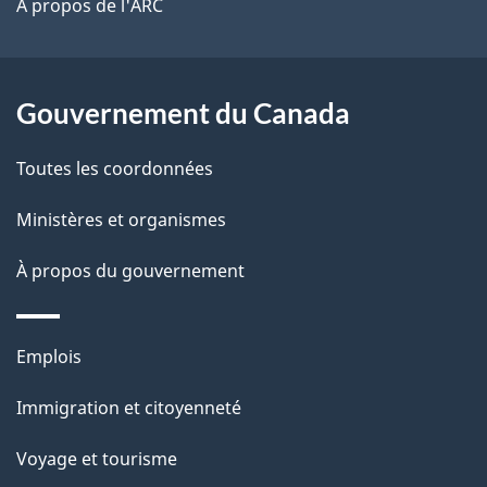
site
t
À propos de l'ARC
a
r
p
o
a
a
Gouvernement du Canada
c
g
Toutes les coordonnées
t
e
i
Ministères et organismes
o
À propos du gouvernement
n
s
u
Thèmes
Emplois
r
et
c
Immigration et citoyenneté
sujets
e
Voyage et tourisme
t