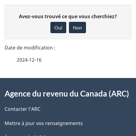
D
D
Avez-vous trouvé ce que vous cherchiez?
é
o
Oui
Non
n
t
n
a
e
2024-12-16
i
z
v
l
o
À
s
t
Agence du revenu du Canada (ARC)
propos
r
d
de
e
Contacter l’ARC
e
r
ce
Mettre à jour vos renseignements
l
é