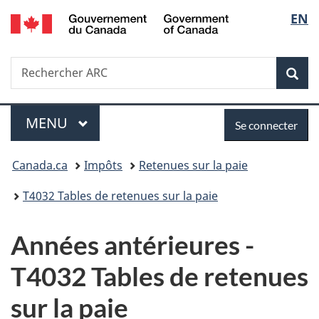
/
Sélec
EN
Passer
Passer
Passer
Government
au
à
à
de
of
contenu
«
la
Canada
Recherche
Rechercher
principal
Au
version
Rec
la
ARC
sujet
HTML
du
simplifiée
langu
Menu
Se
gouvernement
MENU
PRINCIPAL
Se connecter
»
connecter
Vous
Canada.ca
Impôts
Retenues sur la paie
êtes
T4032 Tables de retenues sur la paie
ici :
Années antérieures -
T4032 Tables de retenues
sur la paie