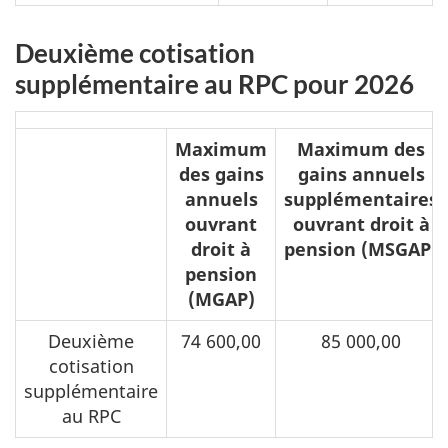
Deuxième cotisation
supplémentaire au RPC pour 2026
Deuxième
Maximum
Maximum des
cotisation
des gains
gains annuels
supplémentaires
annuels
supplémentaires
au
ouvrant
ouvrant droit à
droit à
pension (MSGAP)
RPC
pension
pour
(MGAP)
2026
Deuxième
74 600,00
85 000,00
cotisation
supplémentaire
au RPC