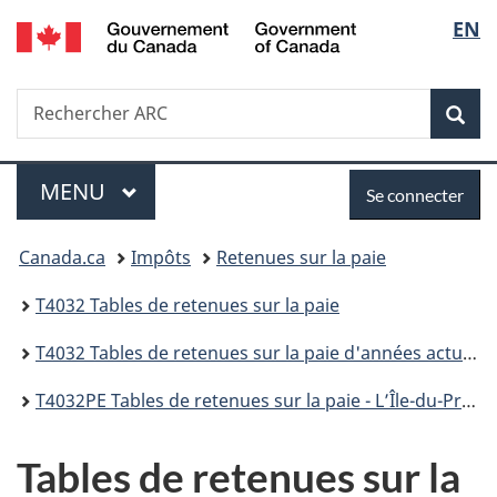
/
Sélec
EN
Passer
Passer
Passer
Government
au
à
à
de
of
contenu
«
la
Canada
Recherche
Rechercher
principal
Au
version
Rec
la
ARC
sujet
HTML
du
simplifiée
langu
Menu
Se
gouvernement
MENU
PRINCIPAL
Se connecter
»
connecter
Vous
Canada.ca
Impôts
Retenues sur la paie
êtes
T4032 Tables de retenues sur la paie
ici :
T4032 Tables de retenues sur la paie d'années actuelle
T4032PE Tables de retenues sur la paie - L’Île-du-Prince-Édouard - En vigueur le 1er janvier 2026
Tables de retenues sur la