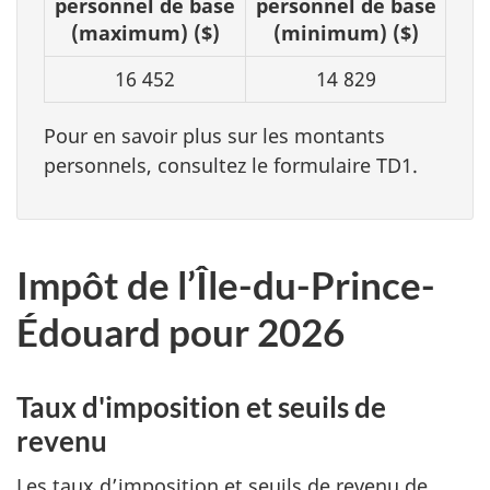
personnel de base
personnel de base
personnels
(maximum) ($)
(minimum) ($)
fédéraux
16 452
14 829
pour
2026
Pour en savoir plus sur les montants
personnels, consultez le formulaire TD1.
Impôt de l’Île-du-Prince-
Édouard pour 2026
Taux d'imposition et seuils de
revenu
Les taux d’imposition et seuils de revenu de