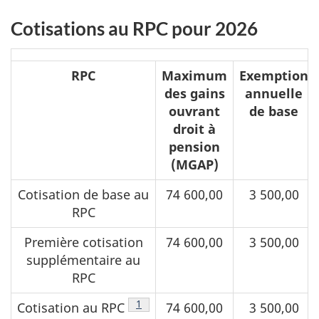
Cotisations au RPC pour 2026
Cotisations
RPC
Maximum
Exemption
au
des gains
annuelle
RPC
ouvrant
de base
pour
droit à
pension
2026
(MGAP)
Cotisation de base au
74 600,00
3 500,00
RPC
Première cotisation
74 600,00
3 500,00
supplémentaire au
RPC
Note de bas de page
1
Cotisation au RPC
74 600,00
3 500,00