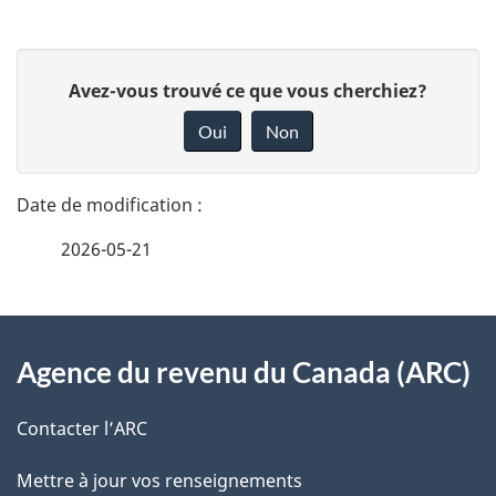
D
D
Avez-vous trouvé ce que vous cherchiez?
é
o
Oui
Non
n
t
n
a
e
2026-05-21
i
z
v
l
o
À
s
t
Agence du revenu du Canada (ARC)
propos
r
d
de
e
Contacter l’ARC
e
r
ce
Mettre à jour vos renseignements