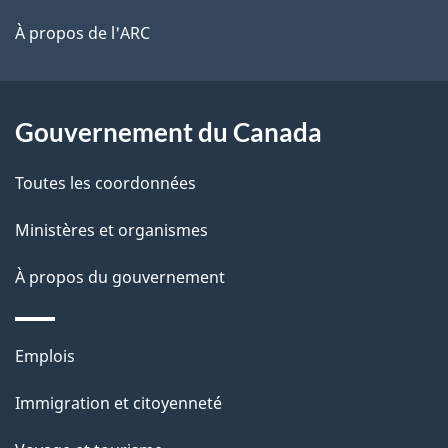
l
é
site
t
À propos de l'ARC
a
r
p
o
a
a
Gouvernement du Canada
c
g
Toutes les coordonnées
t
e
i
Ministères et organismes
o
À propos du gouvernement
n
s
u
Thèmes
Emplois
r
et
c
Immigration et citoyenneté
sujets
e