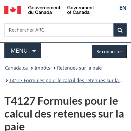
/
Sélec
EN
Passer
Passer
Passer
Government
au
à
à
de
of
contenu
«
la
Canada
Recherche
Rechercher
principal
Au
version
Rec
la
ARC
sujet
HTML
du
simplifiée
langu
Menu
Se
gouvernement
MENU
PRINCIPAL
Se connecter
»
connecter
Vous
Canada.ca
Impôts
Retenues sur la paie
êtes
T4127 Formules pour le calcul des retenues sur la paie
ici :
T4127 Formules pour le
calcul des retenues sur la
paie