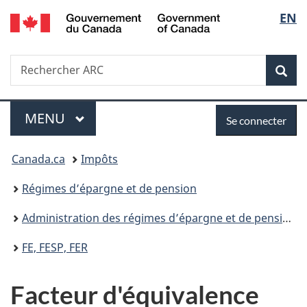
/
Sélec
EN
Passer
Passer
Government
au
à
de
of
contenu
la
Canada
Recherche
Rechercher
principal
version
la
dans
HTML
Rech
Canada.ca
simplifiée
langu
Menu
Se
MENU
PRINCIPAL
Se connecter
connecter
Vous
Canada.ca
Impôts
êtes
Régimes d’épargne et de pension
ici
Administration des régimes d’épargne et de pension
:
FE, FESP, FER
Facteur d'équivalence