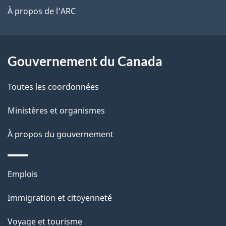
site
t
À propos de l'ARC
a
r
p
o
a
a
Gouvernement du Canada
c
g
Toutes les coordonnées
t
e
i
Ministères et organismes
o
À propos du gouvernement
n
s
u
Thèmes
Emplois
r
et
c
Immigration et citoyenneté
sujets
e
Voyage et tourisme