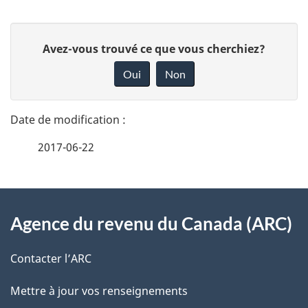
D
D
Avez-vous trouvé ce que vous cherchiez?
é
o
Oui
Non
n
t
n
a
e
2017-06-22
i
z
v
l
o
À
s
t
Agence du revenu du Canada (ARC)
propos
r
d
de
e
Contacter l’ARC
e
r
ce
Mettre à jour vos renseignements
l
é