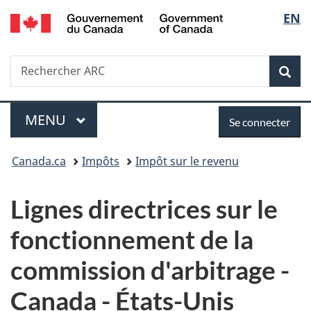
/
Sélec
EN
Passer
Passer
Passer
Government
au
à
à
de
of
contenu
«
la
Canada
Recherche
Rechercher
principal
Au
version
Rec
la
ARC
sujet
HTML
du
simplifiée
langu
Menu
Se
gouvernement
MENU
PRINCIPAL
Se connecter
»
connecter
Vous
Canada.ca
Impôts
Impôt sur le revenu
êtes
Lignes directrices sur le
ici :
fonctionnement de la
commission d'arbitrage -
Canada - États-Unis