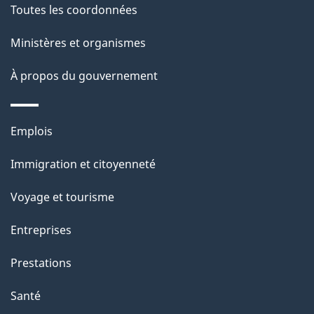
g
Toutes les coordonnées
t
e
i
Ministères et organismes
o
À propos du gouvernement
n
s
u
Thèmes
Emplois
r
et
c
Immigration et citoyenneté
sujets
e
Voyage et tourisme
t
t
Entreprises
e
Prestations
p
a
Santé