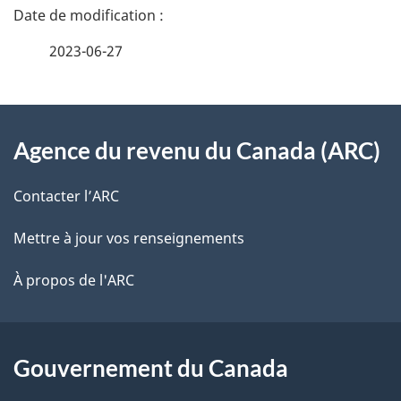
n
a
e
2023-06-27
i
z
v
l
o
À
s
t
Agence du revenu du Canada (ARC)
propos
r
d
de
e
Contacter l’ARC
e
r
ce
Mettre à jour vos renseignements
l
é
site
t
À propos de l'ARC
a
r
p
o
a
a
Gouvernement du Canada
c