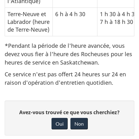
l'Atlantique)
Terre-Neuve et
6 h à 4 h 30
1 h 30 à 4 h 30
Labrador (heure
7 h à 18 h 30
de Terre-Neuve)
*Pendant la période de l'heure avancée, vous
devez vous fier à l'heure des Rocheuses pour les
heures de service en Saskatchewan.
Ce service n'est pas offert 24 heures sur 24 en
raison d'opération d'entretien quotidien.
D
D
Avez-vous trouvé ce que vous cherchiez?
é
o
Oui
Non
n
t