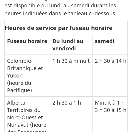
est disponible du lundi au samedi durant les
heures indiquées dans le tableau ci-dessous.
Heures de service par fuseau horaire
Fuseau horaire
Du lundi au
samedi
vendredi
Colombie-
1 h 30 à minuit
2 h 30 à 14 h
Britannique et
Yukon
(heure du
Pacifique)
Alberta,
2 h 30 à 1 h
Minuit à 1 h
Territoires du
3 h 30 à 15 h
Nord-Ouest et
Nunavut (heure
des Rocheuses)