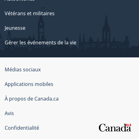
Vétérans et militaires
Jeunesse
Gérer les événements de la vie
Organisation
Médias sociaux
du
Applications mobiles
gouvernement
du
À propos de Canada.ca
Canada
Avis
Confidentialité