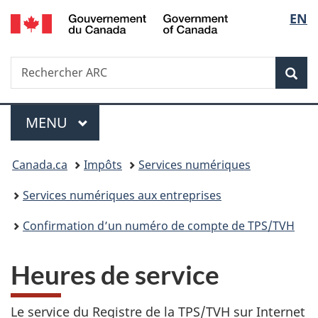
/
Sélec
EN
Passer
Passer
Passer
Government
au
à
à
de
of
contenu
«
la
Canada
Recherche
Rechercher
principal
Au
version
Rec
la
ARC
sujet
HTML
du
simplifiée
langu
Menu
gouvernement
MENU
PRINCIPAL
»
Vous
Canada.ca
Impôts
Services numériques
êtes
Services numériques aux entreprises
ici :
Confirmation d’un numéro de compte de TPS/TVH
Heures de service
Le service du Registre de la TPS/TVH sur Internet