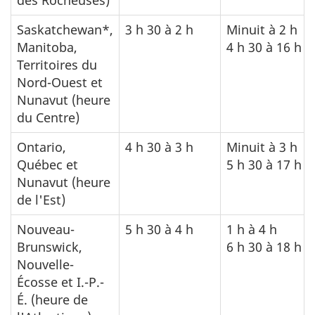
Saskatchewan*,
3 h 30 à 2 h
Minuit à 2 h
Manitoba,
4 h 30 à 16 h
Territoires du
Nord-Ouest et
Nunavut (heure
du Centre)
Ontario,
4 h 30 à 3 h
Minuit à 3 h
Québec et
5 h 30 à 17 h
Nunavut (heure
de l'Est)
Nouveau-
5 h 30 à 4 h
1 h à 4 h
Brunswick,
6 h 30 à 18 h
Nouvelle-
Écosse et I.-P.-
É. (heure de