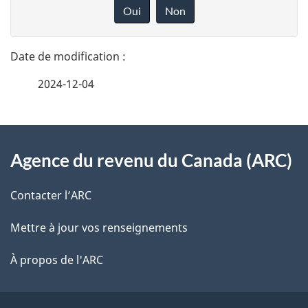
é
o
Oui
Non
n
t
n
a
e
2024-12-04
i
z
v
l
o
À
s
t
Agence du revenu du Canada (ARC)
propos
r
d
de
e
Contacter l’ARC
e
r
ce
Mettre à jour vos renseignements
l
é
site
t
À propos de l'ARC
a
r
p
o