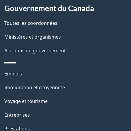
a
a
Gouvernement du Canada
c
g
Toutes les coordonnées
t
e
i
Ministères et organismes
o
À propos du gouvernement
n
s
u
Thèmes
Emplois
r
et
c
Immigration et citoyenneté
sujets
e
Voyage et tourisme
t
t
Entreprises
e
Prestations