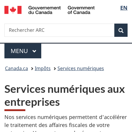
/
Sélec
EN
Passer
Passer
Passer
Government
au
à
à
de
of
contenu
«
la
Canada
Recherche
Rechercher
principal
Au
version
Rec
la
ARC
sujet
HTML
du
simplifiée
langu
Menu
gouvernement
MENU
PRINCIPAL
»
Vous
Canada.ca
Impôts
Services numériques
êtes
Services numériques aux
ici :
entreprises
Nos services numériques permettent d'accélérer
le traitement des affaires fiscales de votre