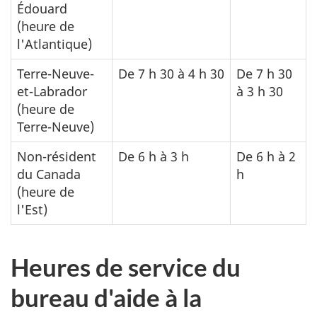
Édouard
(heure de
l'Atlantique)
Terre-Neuve-
De 7 h 30 à 4 h 30
De 7 h 30
et-Labrador
à 3 h 30
(heure de
Terre-Neuve)
Non-résident
De 6 h à 3 h
De 6 h à 2
du Canada
h
(heure de
l'Est)
Heures de service du
bureau d'aide à la