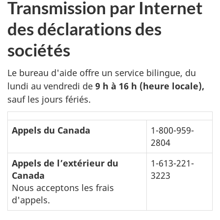
Transmission par Internet
des déclarations des
sociétés
Le bureau d'aide offre un service bilingue, du
lundi au vendredi de
9 h à 16 h (heure locale),
sauf les jours fériés.
Heures
Appels du Canada
1-800-959-
de
2804
service
Appels de l’extérieur du
1-613-221-
du
Canada
3223
bureau
Nous acceptons les frais
d'aide
d'appels.
à