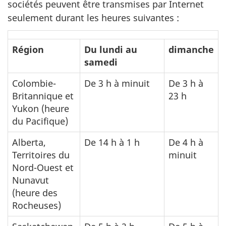
sociétés peuvent être transmises par Internet
seulement durant les heures suivantes :
Heures
Région
Du lundi au
dimanche
de
samedi
service
Colombie-
De 3 h à minuit
De 3 h à
de
Britannique et
23 h
la
Yukon (heure
Transmission
du Pacifique)
par
Alberta,
De 14 h à 1 h
De 4 h à
Internet
Territoires du
minuit
des
Nord-Ouest et
déclarations
Nunavut
des
(heure des
Rocheuses)
sociétés