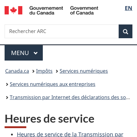
/
Sélec
EN
Passer
Passer
Passer
Government
au
à
à
de
of
contenu
«
la
Canada
Recherche
Rechercher
principal
Au
version
Rec
la
ARC
sujet
HTML
du
simplifiée
langu
Menu
gouvernement
MENU
PRINCIPAL
»
Vous
Canada.ca
Impôts
Services numériques
êtes
Services numériques aux entreprises
ici :
Transmission par Internet des déclarations des sociétés
Heures de service
Heures de service de la Transmission par