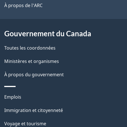
site
t
À propos de l'ARC
a
r
p
o
a
a
Gouvernement du Canada
c
g
Toutes les coordonnées
t
e
i
Ministères et organismes
o
À propos du gouvernement
n
s
u
Thèmes
Emplois
r
et
c
Immigration et citoyenneté
sujets
e
Voyage et tourisme