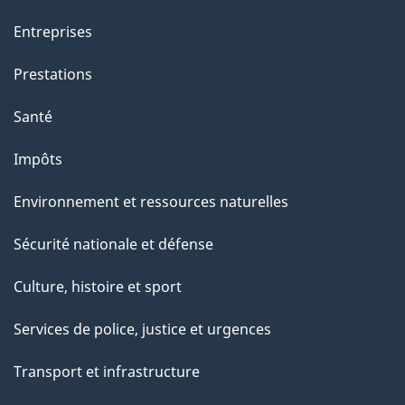
t
t
Entreprises
e
Prestations
p
a
Santé
g
Impôts
e
Environnement et ressources naturelles
Sécurité nationale et défense
Culture, histoire et sport
Services de police, justice et urgences
Transport et infrastructure