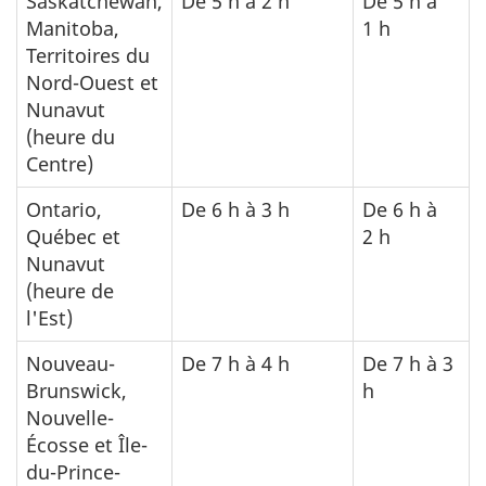
Saskatchewan,
De 5 h à 2 h
De 5 h à
Manitoba,
1 h
Territoires du
Nord-Ouest et
Nunavut
(heure du
Centre)
Ontario,
De 6 h à 3 h
De 6 h à
Québec et
2 h
Nunavut
(heure de
l'Est)
Nouveau-
De 7 h à 4 h
De 7 h à 3
Brunswick,
h
Nouvelle-
Écosse et Île-
du-Prince-