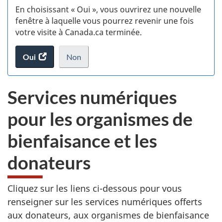
En choisissant « Oui », vous ouvrirez une nouvelle
w
fenêtre à laquelle vous pourrez revenir une fois
votre visite à Canada.ca terminée.
(t
Oui
accéder
Non
d
au
je
.
sondage.
ne
Services numériques
veux
pas
pour les organismes de
participer
au
bienfaisance et les
sondage
du
donateurs
site
web,
Cliquez sur les liens ci-dessous pour vous
renseigner sur les services numériques offerts
aux donateurs, aux organismes de bienfaisance