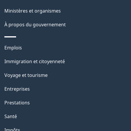
e
i
Ministères et organismes
o
À propos du gouvernement
n
s
u
Thèmes
Emplois
r
et
c
Immigration et citoyenneté
sujets
e
Voyage et tourisme
t
t
Entreprises
e
Prestations
p
a
Santé
g
Impôts