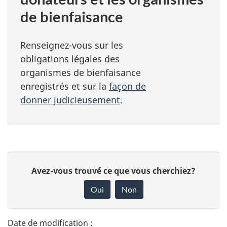
de bienfaisance
Renseignez-vous sur les
obligations légales des
organismes de bienfaisance
enregistrés et sur la
façon de
donner judicieusement
.
D
D
Avez-vous trouvé ce que vous cherchiez?
é
o
Oui
Non
n
t
n