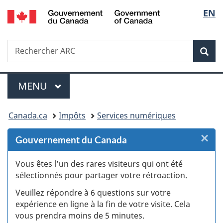
/
Sélec
EN
Passer
Passer
Passer
Passer
Government
au
au
à
à
de
of
Gestionnaire
contenu
«
la
Canada
Recherche
Rechercher
des
principal
Au
version
Rec
la
ARC
Invitations
sujet
HTML
du
simplifiée
langu
Menu
gouvernement
MENU
PRINCIPAL
»
Vous
Canada.ca
Impôts
Services numériques
êtes
×
F
Gouvernement du Canada
ici :
:
Vous êtes l’un des rares visiteurs qui ont été
sélectionnés pour partager votre rétroaction.
S
Veuillez répondre à 6 questions sur votre
d
expérience en ligne à la fin de votre visite. Cela
vous prendra moins de 5 minutes.
si