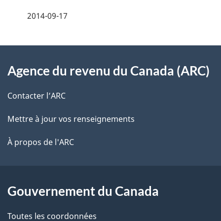
a
e
2014-09-17
i
z
v
l
o
À
s
t
Agence du revenu du Canada (ARC)
propos
r
d
de
e
Contacter l’ARC
e
r
ce
Mettre à jour vos renseignements
l
é
site
t
À propos de l'ARC
a
r
p
o
a
a
Gouvernement du Canada
c
g
Toutes les coordonnées
t