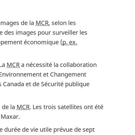
 images de la
MCR
, selon les
e des images pour surveiller les
loppement économique (
p. ex.
 La
MCR
a nécessité la collaboration
 d'Environnement et Changement
s Canada et de Sécurité publique
 de la
MCR
. Les trois satellites ont été
de Maxar.
ne durée de vie utile prévue de sept