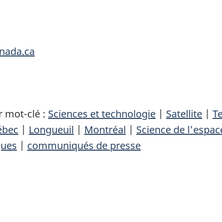
nada.ca
 mot-clé :
Sciences et technologie
|
Satellite
|
Te
ébec
|
Longueuil
|
Montréal
|
Science de l'espac
ques
|
communiqués de presse