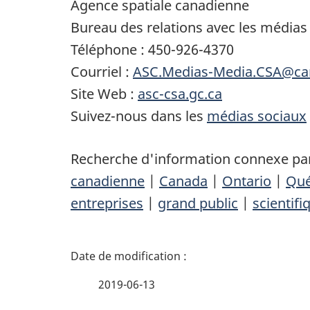
Agence spatiale canadienne
Bureau des relations avec les médias
Téléphone : 450-926-4370
Courriel :
ASC.Medias-Media.CSA@ca
Site Web :
asc-csa.gc.ca
Suivez-nous dans les
médias sociaux
Recherche d'information connexe par
canadienne
|
Canada
|
Ontario
|
Qu
entreprises
|
grand public
|
scientifi
D
é
2019-06-13