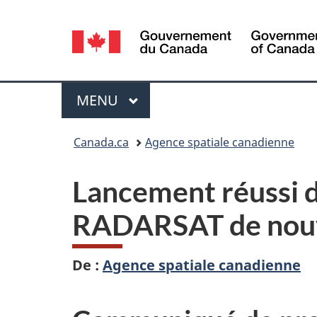
Sélection
de
la
Menu
MENU
PRINCIPAL
langue
Vous
Canada.ca
Agence spatiale canadienne
êtes
Lancement réussi de
ici :
RADARSAT de nouv
De :
Agence spatiale canadienne