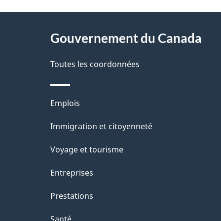
t
À
a
Gouvernement du Canada
propos
i
de
Toutes les coordonnées
l
ce
s
Thèmes
Emplois
site
d
et
Immigration et citoyenneté
sujets
e
Voyage et tourisme
l
Entreprises
a
Prestations
p
Santé