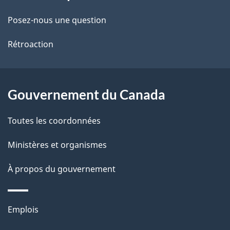
propos
i
de
l
Posez-nous une question
ce
s
Rétroaction
site
d
e
Gouvernement du Canada
l
Toutes les coordonnées
a
Ministères et organismes
p
À propos du gouvernement
a
g
Thèmes
Emplois
e
et