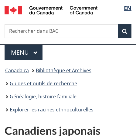
/
Sélec
EN
Passer
Passer
Passer
Government
au
à
à
de
of
contenu
«
la
Canada
Recherche
Rechercher
principal
Au
version
Rec
la
dans
sujet
HTML
BAC
du
simplifiée
langu
Menu
gouvernement
MENU
PRINCIPAL
»
Vous
Canada.ca
Bibliothèque et Archives
êtes
Guides et outils de recherche
ici :
Généalogie, histoire familiale
Explorer les racines ethnoculturelles
Canadiens japonais