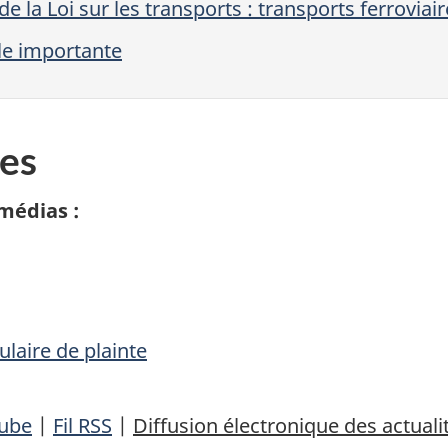
la Loi sur les transports : transports ferroviair
le importante
es
médias :
laire de plainte
ube
|
Fil RSS
|
Diffusion électronique des actuali