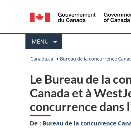
Sélection
de
la
Menu
MENU
PRINCIPAL
langue
Vous
Canada.ca
Bureau de la concurrence Cana
êtes
Le Bureau de la co
ici :
Canada et à WestJe
concurrence dans l
De :
Bureau de la concurrence Can