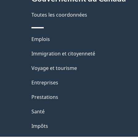
propos
i
de
Toutes les coordonnées
l
ce
s
Thèmes
Emplois
site
d
et
Immigration et citoyenneté
sujets
e
Voyage et tourisme
l
Entreprises
a
Prestations
p
Santé
a
Impôts
g