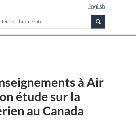
English
Recherche
echercher
Recherche
e
ite
enseignements à Air
on étude sur la
érien au Canada