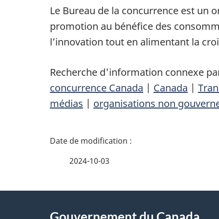
Le Bureau de la concurrence est un or
promotion au bénéfice des consommate
l’innovation tout en alimentant la c
Recherche d'information connexe par
concurrence Canada
|
Canada
|
Tran
médias
|
organisations non gouvern
D
é
2024-10-03
t
À
a
Gouvernement du Canada