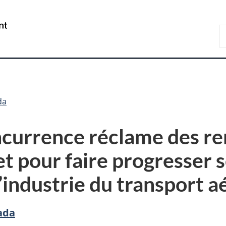
Passer
Passer
Passer
au
à
à
/
R
contenu
«
la
Government
c
principal
Au
version
of
s
sujet
HTML
Canada
du
simplifiée
gouvernement
»
da
ncurrence réclame des r
t pour faire progresser s
’industrie du transport a
ada