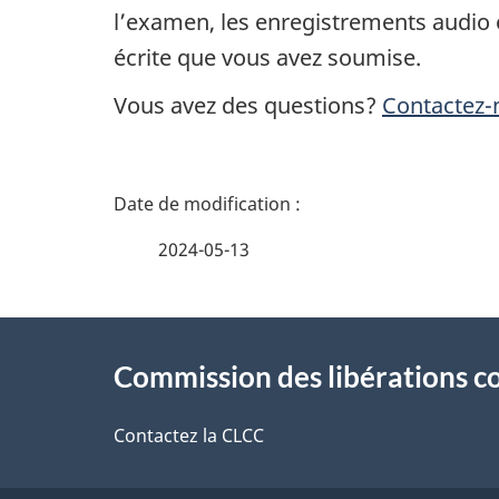
l’examen, les enregistrements audio o
écrite que vous avez soumise.
Vous avez des questions?
Contactez-
D
é
2024-05-13
t
À
a
Commission des libérations c
propos
i
de
Contactez la CLCC
l