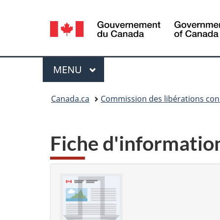
Sélection
de
la
Menu
MENU
PRINCIPAL
langue
Vous
Canada.ca
Commission des libérations con
êtes
ici :
Fiche d'information