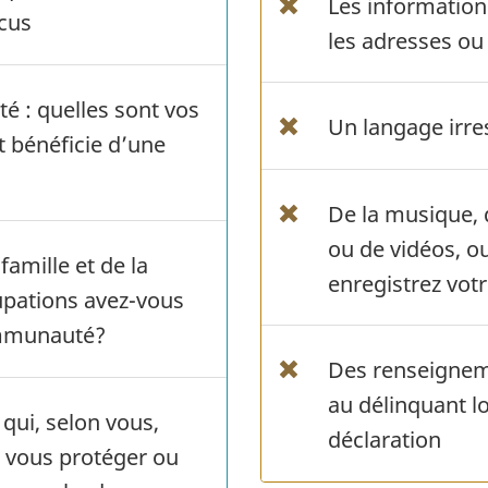
Les information
écus
les adresses ou 
té : quelles sont vos
Un langage irr
t bénéficie d’une
De la musique, d
ou de vidéos, o
famille et de la
enregistrez votr
pations avez-vous
ommunauté?
Des renseignem
au délinquant lo
 qui, selon vous,
déclaration
 vous protéger ou