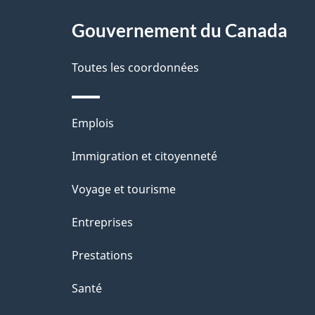
ce
s
site
Gouvernement du Canada
d
e
Toutes les coordonnées
l
Thèmes
Emplois
a
et
Immigration et citoyenneté
p
sujets
Voyage et tourisme
a
Entreprises
g
Prestations
e
Santé