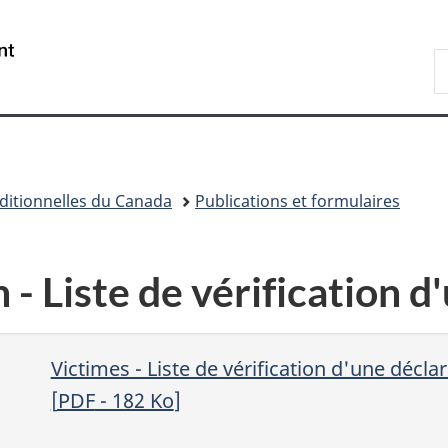
Passer
Passer
Passer
au
à
à
/
R
contenu
«
la
Government
d
principal
Au
version
of
C
sujet
HTML
Canada
du
simplifiée
gouvernement
»
ditionnelles du Canada
Publications et formulaires
 - Liste de vérification d
Victimes - Liste de vérification d'une décla
[
PDF
- 182
Ko
]