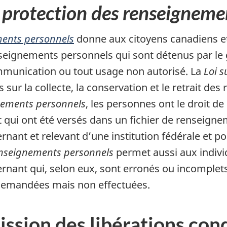
a protection des renseigneme
ments personnels
donne aux citoyens canadiens e
nseignements personnels qui sont détenus par le
munication ou tout usage non autorisé. La
Loi
s
sur la collecte, la conservation et le retrait de
gnements personnels
, les personnes ont le droit d
qui ont été versés dans un fichier de renseigne
nant et relevant d’une institution fédérale et p
renseignements personnels
permet aussi aux indivi
nt qui, selon eux, sont erronés ou incomplets, et
 demandées mais non effectuées.
sion des libérations cond