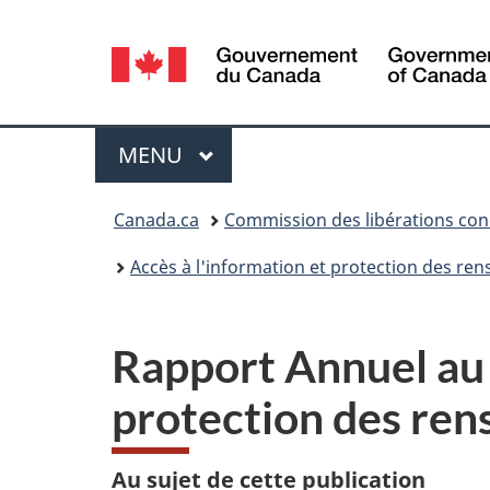
Sélection
de
la
Menu
MENU
PRINCIPAL
langue
Vous
Canada.ca
Commission des libérations con
êtes
Accès à l'information et protection des r
ici :
Rapport Annuel au P
protection des re
Au sujet de cette publication