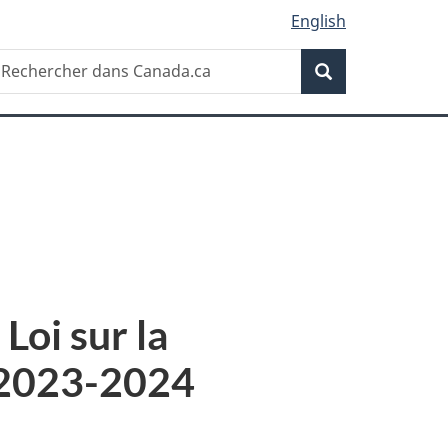
English
Recherche
echercher
Recherche
ans
anada.ca
Loi sur la
 2023-2024