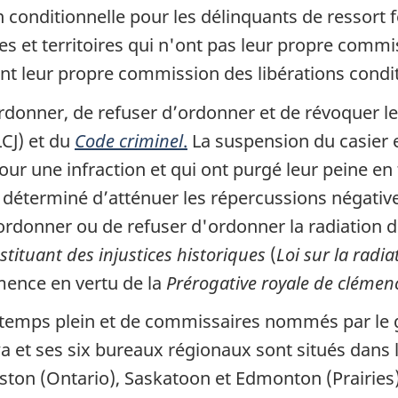
n conditionnelle pour les délinquants de ressort 
es et territoires qui n'ont pas leur propre commi
ont leur propre commission des libérations condit
rdonner, de refuser d’ordonner et de révoquer l
CJ) et du
Code criminel
.
La suspension du casier e
r une infraction et qui ont purgé leur peine en 
terminé d’atténuer les répercussions négatives 
'ordonner ou de refuser d'ordonner la radiation
tituant des injustices historiques
(
Loi sur la radia
ence en vertu de la
Prérogative royale de clémen
emps plein et de commissaires nommés par le g
 et ses six bureaux régionaux sont situés dans l
ston (Ontario), Saskatoon et Edmonton (Prairies)