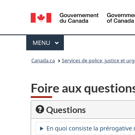
Sélection
de
la
Menu
MENU
PRINCIPAL
langue
Vous
Canada.ca
Services de police, justice et ur
êtes
ici :
Foire aux question
Questions
En quoi consiste la prérogative