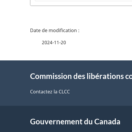
D
é
2024-11-20
t
À
a
Commission des libérations c
propos
i
de
Contactez la CLCC
l
ce
s
site
Gouvernement du Canada
d