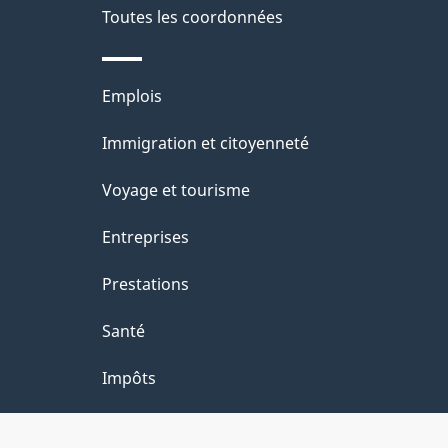
e
Toutes les coordonnées
l
Thèmes
Emplois
a
et
Immigration et citoyenneté
p
sujets
Voyage et tourisme
a
Entreprises
g
Prestations
e
Santé
Impôts