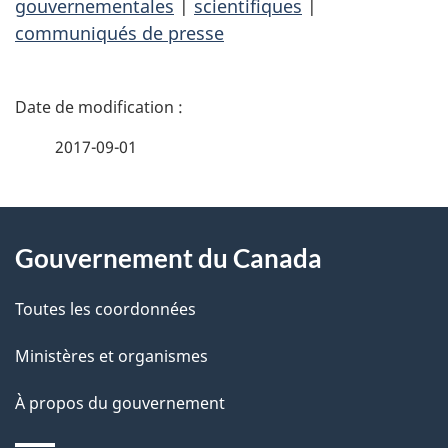
gouvernementales
|
scientifiques
|
communiqués de presse
D
é
2017-09-01
t
À
a
Gouvernement du Canada
propos
i
de
l
Toutes les coordonnées
ce
s
Ministères et organismes
site
d
À propos du gouvernement
e