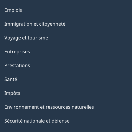
l
Thèmes
Emplois
et
a
Immigration et citoyenneté
sujets
p
Voyage et tourisme
a
Entreprises
g
Prestations
e
Santé
Impôts
Environnement et ressources naturelles
Sécurité nationale et défense