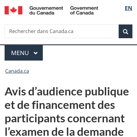
/
Sélec
EN
Passer
Passer
Passer
Government
au
à
à
de
of
contenu
«
la
Canada
Recherche
Rechercher
principal
Au
version
Rec
la
dans
sujet
HTML
Canada.ca
du
simplifiée
langu
Menu
gouvernement
MENU
PRINCIPAL
»
Vous
Canada.ca
êtes
Avis d’audience publique
ici :
et de financement des
participants concernant
l’examen de la demande