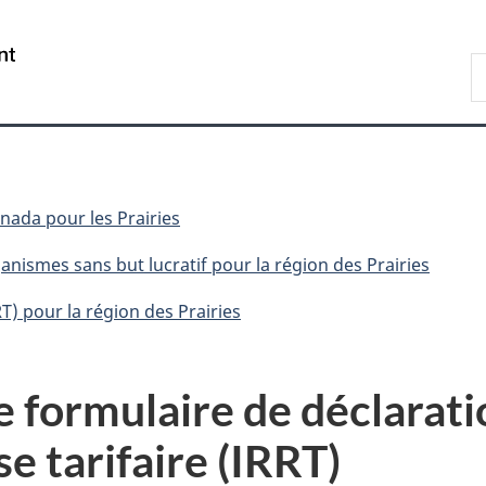
Passer
Passer
Passer
au
à
à
/
R
contenu
«
la
Government
P
principal
Au
version
of
sujet
HTML
Canada
du
simplifiée
gouvernement
»
da pour les Prairies
anismes sans but lucratif pour la région des Prairies
RT) pour la région des Prairies
e formulaire de déclaratio
e tarifaire (IRRT)