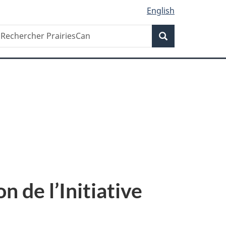
English
Recherche
echercher
Recherche
rairiesCan
n de l’Initiative