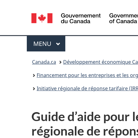
Sélection
de
la
Menu
MENU
PRINCIPAL
langue
Vous
Canada.ca
Développement économique Cana
êtes
Financement pour les entreprises et les org
ici :
Initiative régionale de réponse tarifaire (IR
Guide d’aide pour l
régionale de répons