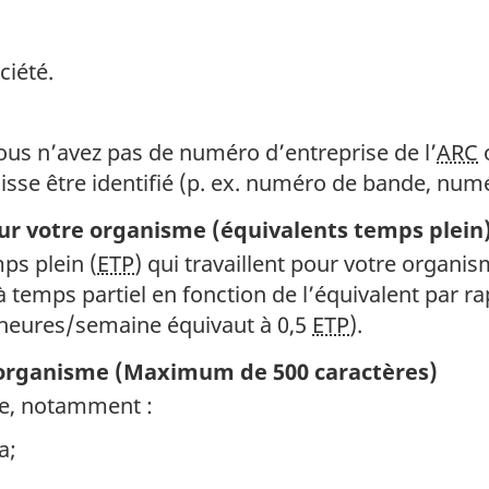
ciété.
vous n’avez pas de numéro d’entreprise de l’
ARC
o
sse être identifié (p. ex. numéro de bande, numé
ur votre organisme (équivalents temps plein
ps plein (
ETP
) qui travaillent pour votre organisme
s à temps partiel en fonction de l’équivalent par r
0 heures/semaine équivaut à 0,5
ETP
).
e organisme (Maximum de 500 caractères)
e, notamment :
a;