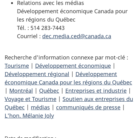
Relations avec les médias
Développement économique Canada pour
les régions du Québec
Tél. : 514 283-7443
Courriel :
dec.media.ced@canada.ca
Recherche d'information connexe par mot-clé :
Tourisme
|
Développement économique
|
Développement régional
|
Développement
économique Canada pour les régions du Québec
|
Montréal
|
Québec
|
Entreprises et industrie
|
Voyage et Tourisme
|
Soutien aux entreprises du
Québec
|
médias
|
communiqués de presse
|
L'hon. Mélanie Joly
D