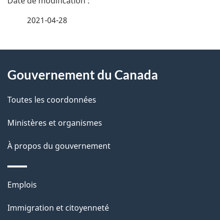
é
2021-04-28
t
À
a
Gouvernement du Canada
propos
i
de
l
Toutes les coordonnées
ce
s
Ministères et organismes
site
d
À propos du gouvernement
e
l
Thèmes
Emplois
et
a
Immigration et citoyenneté
sujets