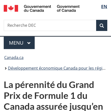
/
Sélec
EN
Passer
Passer
Passer
Government
au
à
à
de
of
contenu
«
la
Canada
Recherche
Recherche
principal
Au
version
Rec
la
DEC
sujet
HTML
du
simplifiée
langu
Menu
gouvernement
MENU
PRINCIPAL
»
Vous
Canada.ca
êtes
Développement économique Canada pour les régions du Québec
ici :
La pérennité du Grand
Prix de Formule 1 du
Canada assurée jusqu’en