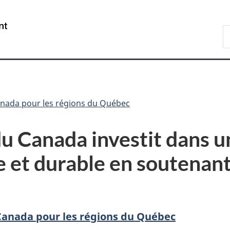
Passer
Passer
Passer
au
à
à
/
R
contenu
«
la
Government
D
principal
Au
version
of
sujet
HTML
Canada
du
simplifiée
gouvernement
»
ada pour les régions du Québec
 Canada investit dans u
et durable en soutenant
nada pour les régions du Québec