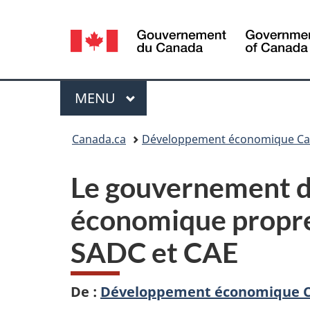
Sélection
de
la
Menu
MENU
PRINCIPAL
langue
Vous
Canada.ca
Développement économique Can
êtes
Le gouvernement du
ici :
économique propre 
SADC et CAE
De :
Développement économique Ca