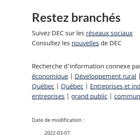
Restez branchés
Suivez DEC sur les
réseaux sociaux
Consultez les
nouvelles
de DEC
Recherche d'information connexe par
économique
|
Développement rural
Québec
|
Québec
|
Entreprises et in
entreprises
|
grand public
|
communi
D
é
2022-03-07