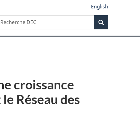
English
Recherche
echerche
Recherche
EC
ne croissance
 le Réseau des