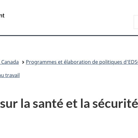
Passer
Passer
Passer
au
à
à
/
R
contenu
«
la
Government
d
principal
Au
version
of
C
sujet
HTML
Canada
du
simplifiée
gouvernement
»
l Canada
Programmes et élaboration de politiques d’EDS
u travail
ur la santé et la sécurité