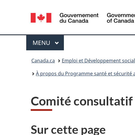
Sélection
de
la
Menu
MENU
PRINCIPAL
langue
Vous
Canada.ca
Emploi et Développement socia
êtes
À propos du Programme santé et sécurité a
ici :
Comité consultatif s
Sur cette page