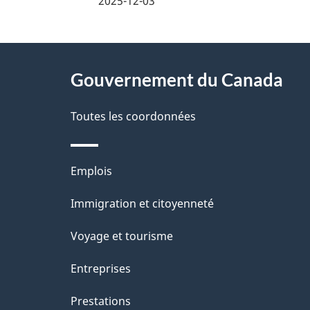
i
2025-12-03
z
l
v
À
s
o
Gouvernement du Canada
propos
d
t
de
Toutes les coordonnées
r
e
ce
e
l
Thèmes
Emplois
r
site
a
et
Immigration et citoyenneté
é
sujets
p
t
Voyage et tourisme
a
r
Entreprises
o
g
Prestations