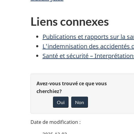
Liens connexes
Publications et rapports sur la san
L'indemnisation des accidentés d
Santé et sécurité – Interprétation
D
D
Avez-vous trouvé ce que vous
é
cherchiez?
o
Oui
Non
t
n
n
a
e