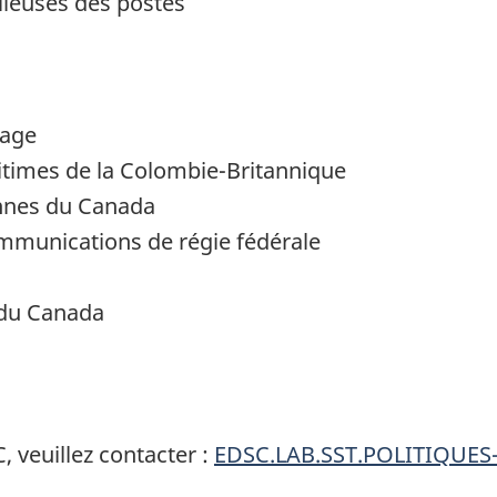
illeuses des postes
nage
times de la Colombie-Britannique
ennes du Canada
mmunications de régie fédérale
 du Canada
 veuillez contacter :
EDSC.LAB.SST.POLITIQUES