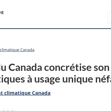
Passer
Passer
Passer
au
à
à
/
R
contenu
«
la
Government
d
principal
Au
version
of
C
sujet
HTML
Canada
du
simplifiée
gouvernement
»
climatique Canada
u Canada concrétise so
stiques à usage unique né
t climatique Canada