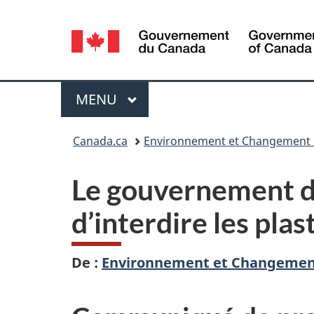
Sélection
de
la
Menu
MENU
PRINCIPAL
langue
Vous
Canada.ca
Environnement et Changement 
êtes
Le gouvernement d
ici :
d’interdire les pla
De :
Environnement et Changemen