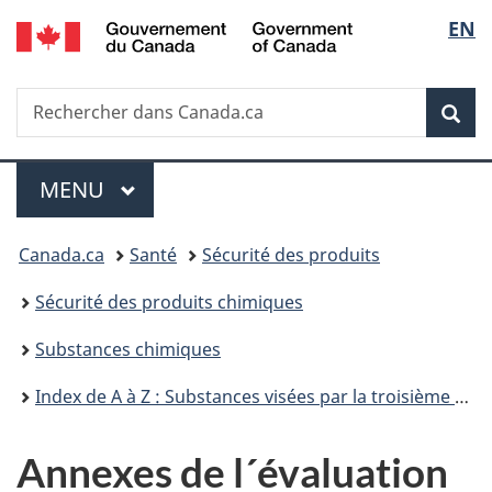
/
Sélec
EN
Passer
Passer
Passer
Government
au
à
à
de
of
contenu
«
la
Canada
Recherche
Rechercher
principal
Au
version
Rec
la
dans
sujet
HTML
Canada.ca
du
simplifiée
langu
Menu
gouvernement
MENU
PRINCIPAL
»
Vous
Canada.ca
Santé
Sécurité des produits
êtes
Sécurité des produits chimiques
ici :
Substances chimiques
Index de A à Z : Substances visées par la troisième phase du Plan de gestion des produits chimiques
Annexes de l´évaluation