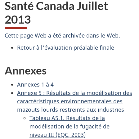
Santé Canada Juillet
2013
A
Cette page Web a été archivée dans le Web.
Retour à l'évaluation préalable finale
r
c
Annexes
h
Annexes 1 à 4
i
Annexe 5 : Résultats de la modélisation des
caractéristiques environnementales des
v
mazouts lourds restreints aux industries
é
Tableau A5.1. Résultats de la
modélisation de la fugacité de
e
niveau III (EQC, 2003)