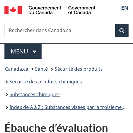
/
Sélec
EN
Passer
Passer
Passer
Government
au
à
à
de
of
contenu
«
la
Canada
Recherche
Rechercher
principal
Au
version
Rec
la
dans
sujet
HTML
Canada.ca
du
simplifiée
langu
Menu
gouvernement
MENU
PRINCIPAL
»
Vous
Canada.ca
Santé
Sécurité des produits
êtes
Sécurité des produits chimiques
ici :
Substances chimiques
Index de A à Z : Substances visées par la troisième phase du Plan de gestion des produits chimiques
Ébauche d’évaluation