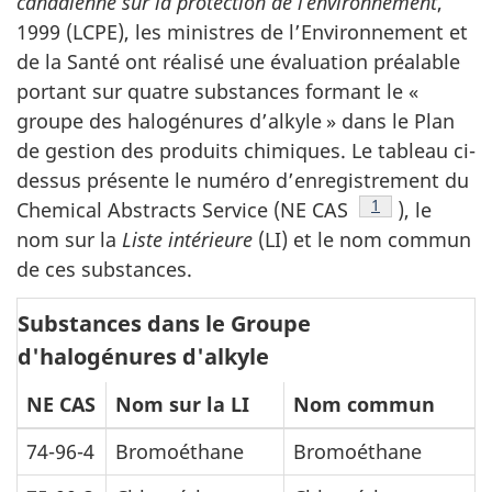
canadienne sur la protection de l’environnement
,
1999 (LCPE), les ministres de l’Environnement et
de la Santé ont réalisé une évaluation préalable
portant sur quatre substances formant le «
groupe des halogénures d’alkyle » dans le Plan
de gestion des produits chimiques. Le tableau ci-
dessus présente le numéro d’enregistrement du
Note de bas de
1
Chemical Abstracts Service (NE CAS
), le
nom sur la
Liste intérieure
(LI) et le nom commun
de ces substances.
Substances dans le Groupe
d'halogénures d'alkyle
NE CAS
Nom sur la LI
Nom commun
74-96-4
Bromoéthane
Bromoéthane