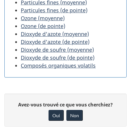
Particules fines (moyenne)
Particules fines (de pointe)
Ozone (moyenne)
Ozone (de pointe)
Dioxyde d'azote (moyenne)
Dioxyde d'azote (de pointe)
Dioxyde de soufre (moyenne)
Dioxyde de soufre (de pointe)
Composés organiques volatils
D
D
Avez-vous trouvé ce que vous cherchiez?
é
o
Oui
Non
n
t