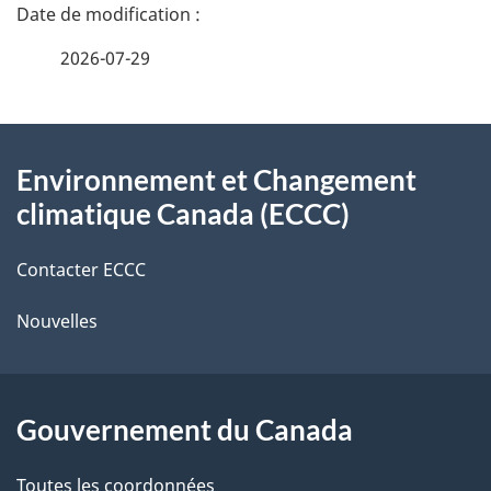
n
a
e
2026-07-29
i
z
v
l
o
À
s
t
Environnement et Changement
propos
r
d
climatique Canada (ECCC)
de
e
e
r
Contacter ECCC
ce
l
é
Nouvelles
site
t
a
r
p
o
Gouvernement du Canada
a
a
c
Toutes les coordonnées