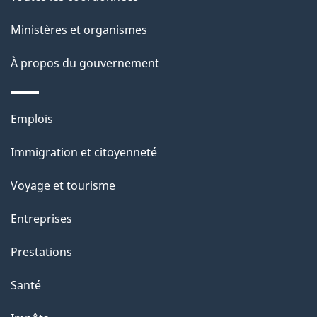
g
t
e
Ministères et organismes
i
o
À propos du gouvernement
n
s
Thèmes
u
Emplois
et
r
Immigration et citoyenneté
sujets
c
e
Voyage et tourisme
t
Entreprises
t
e
Prestations
p
Santé
a