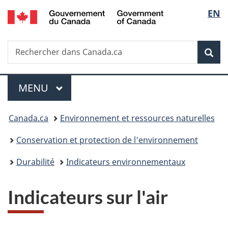
/
Sélec
EN
Passer
Passer
Passer
Government
au
à
à
de
of
contenu
«
la
Canada
Recherche
Rechercher
principal
Au
version
Rec
la
dans
sujet
HTML
Canada.ca
du
simplifiée
langu
Menu
gouvernement
MENU
PRINCIPAL
»
Vous
Canada.ca
Environnement et ressources naturelles
êtes
Conservation et protection de l'environnement
ici :
Durabilité
Indicateurs environnementaux
Indicateurs sur l'air