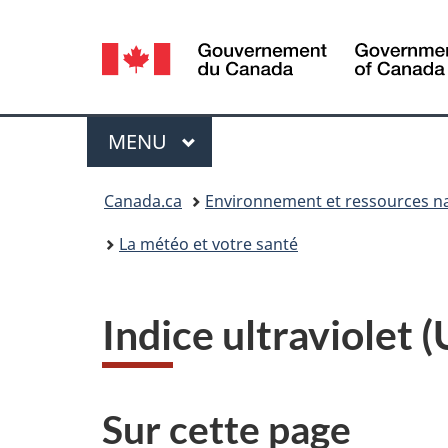
Sélection
de
la
Menu
MENU
PRINCIPAL
langue
Vous
Canada.ca
Environnement et ressources na
êtes
La météo et votre santé
ici :
Indice ultraviolet 
Sur cette page