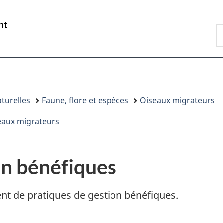
Passer
Passer
Passer
Passer
au
au
à
à
/
R
Gestionnaire
contenu
«
la
Government
d
des
principal
Au
version
of
C
Invitations
sujet
HTML
Canada
du
simplifiée
gouvernement
»
turelles
Faune, flore et espèces
Oiseaux migrateurs
seaux migrateurs
on bénéfiques
nt de pratiques de gestion bénéfiques.