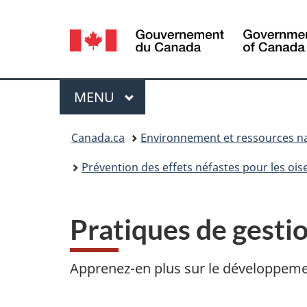
Sélection
de
la
Menu
MENU
PRINCIPAL
langue
Vous
Canada.ca
Environnement et ressources na
êtes
Prévention des effets néfastes pour les oi
ici :
Pratiques de gesti
Apprenez-en plus sur le développeme