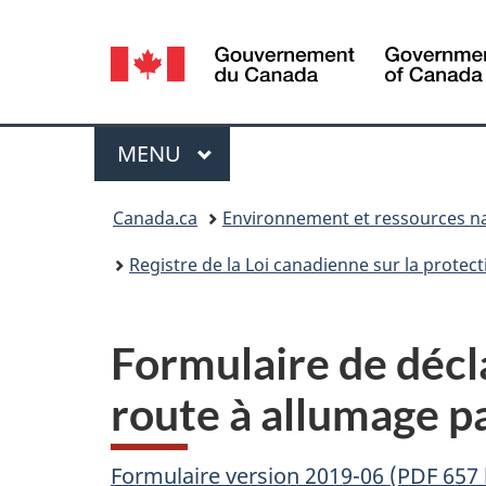
Sélection
de
la
Menu
MENU
PRINCIPAL
langue
Vous
Canada.ca
Environnement et ressources na
êtes
Registre de la Loi canadienne sur la protec
ici :
Formulaire de décl
route à allumage p
Formulaire version 2019-06 (PDF 657 