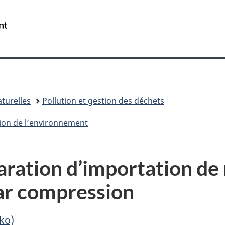
Passer
Passer
Passer
au
à
à
/
R
contenu
«
la
Government
d
principal
Au
version
of
C
sujet
HTML
Canada
du
simplifiée
gouvernement
»
turelles
Pollution et gestion des déchets
tion de l’environnement
aration d’importation de
ar compression
ko)