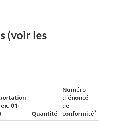
 (voir les
Numéro
portation
d’énoncé
 ex. 01-
de
2
)
Quantité
conformité