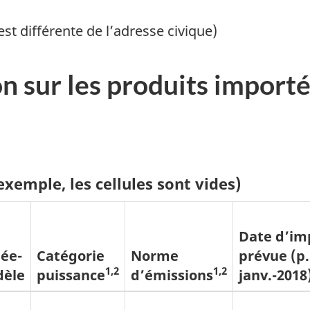
 est différente de l’adresse civique)
on sur les produits importés
'exemple, les cellules sont vides)
Date d’im
ée-
Catégorie
Norme
prévue (p.
1,2
1,2
èle
puissance
d’émissions
janv.-2018