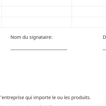
Nom du signataire:
D
______________________________
_
l’entreprise qui importe le ou les produits.