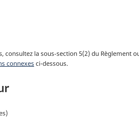
us, consultez la sous‑section 5(2) du Règlement 
ens connexes
ci-dessous.
ur
es)