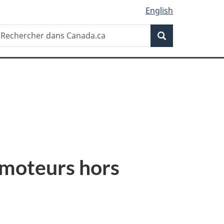
English
Recherche
echercher
Recherche
ans
anada.ca
 moteurs hors