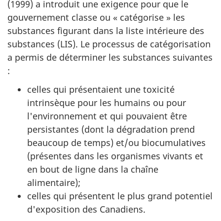
d'avr
(1999) a introduit une exigence pour que le
n
2009
gouvernement classe ou « catégorise » les
d
à
substances figurant dans la liste intérieure des
mar
o
substances (LIS). Le processus de catégorisation
2010
a permis de déterminer les substances suivantes
c
:
u
m
celles qui présentaient une toxicité
intrinsèque pour les humains ou pour
e
l'environnement et qui pouvaient être
n
persistantes (dont la dégradation prend
t
beaucoup de temps) et/ou biocumulatives
(présentes dans les organismes vivants et
en bout de ligne dans la chaîne
alimentaire);
celles qui présentent le plus grand potentiel
d'exposition des Canadiens.