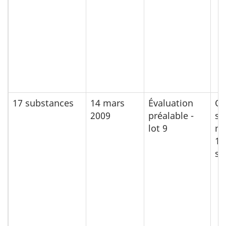
17 substances
14 mars
Évaluation
Ou
2009
préalable -
su
lot 9
no
12
su