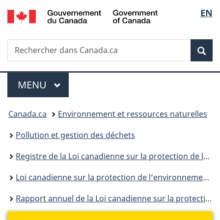
/
Sélec
EN
Passer
Passer
Passer
Government
au
à
à
de
of
contenu
«
la
Canada
Recherche
Rechercher
principal
Au
version
Rec
la
dans
sujet
HTML
Canada.ca
du
simplifiée
langu
Menu
gouvernement
MENU
PRINCIPAL
»
Vous
Canada.ca
Environnement et ressources naturelles
êtes
Pollution et gestion des déchets
ici :
Registre de la Loi canadienne sur la protection de l’environnement
Loi canadienne sur la protection de l’environnement : historique
Rapport annuel de la Loi canadienne sur la protection de l'environnement (1999) pour la période d'avril 2009 à mars 2010