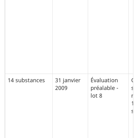
14 substances
31 janvier
Évaluation
Ou
2009
préalable -
su
lot 8
no
10
su