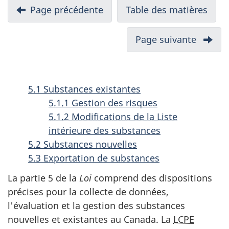
N
Page précédente
-
Table des matières
-
a
4.
Rapp
v
Prévention
annu
Page suivante
-
i
de
de
6.
la
la
g
Substa
pollution
Loi
biotec
a
5.1 Substances existantes
(Partie
cana
animé
t
5.1.1 Gestion des risques
4)
sur
(Partie
i
5.1.2 Modifications de la Liste
la
6)
o
intérieure des substances
prot
5.2 Substances nouvelles
n
de
5.3 Exportation de substances
d
l'en
(199
a
La partie 5 de la
Loi
comprend des dispositions
pour
précises pour la collecte de données,
n
la
l'évaluation et la gestion des substances
s
péri
nouvelles et existantes au Canada. La
LCPE
u