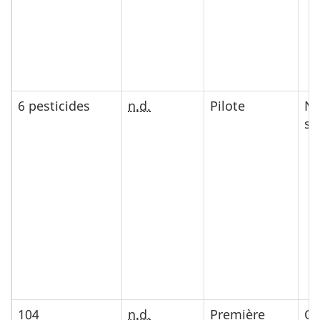
6 pesticides
n.d.
Pilote
No
su
104
n.d.
Première
Ou