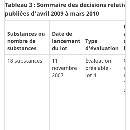
Tableau 3 : Sommaire des décisions relative
publiées d'avril 2009 à mars 2010
R
Substances ou
Date de
au
nombre de
lancement
Type
cr
substances
du lot
d'évaluation
l'
18 substances
11
Évaluation
Ou
novembre
préalable -
su
2007
lot 4
no
13
su