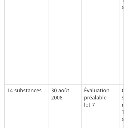
su
14 substances
30 août
Évaluation
Ou
2008
préalable -
su
lot 7
no
11
su