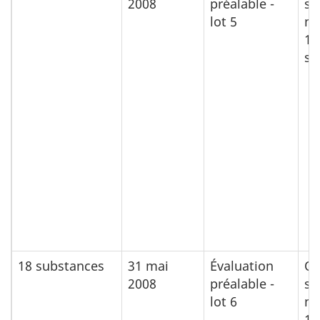
2008
préalable -
su
lot 5
no
17
su
18 substances
31 mai
Évaluation
Ou
2008
préalable -
su
lot 6
no
17