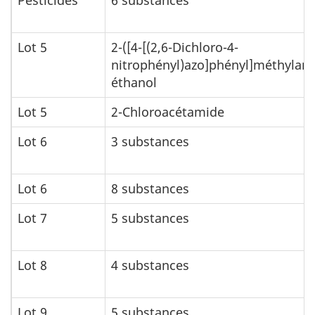
Pesticides
6 substances
Lot 5
2-([4-[(2,6-Dichloro-4-
nitrophényl)azo]phényl]méthylam
éthanol
Lot 5
2-Chloroacétamide
Lot 6
3 substances
Lot 6
8 substances
Lot 7
5 substances
Lot 8
4 substances
Lot 9
5 substances