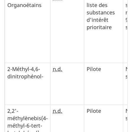
Organoétains
liste des
su
substances
no
d'intérêt
96
prioritaire
su
2-Méthyl-4,6-
n.d.
Pilote
No
dinitrophénol-
su
2,2'-
n.d.
Pilote
No
méthylènebis(4-
su
méthyl-6-tert-