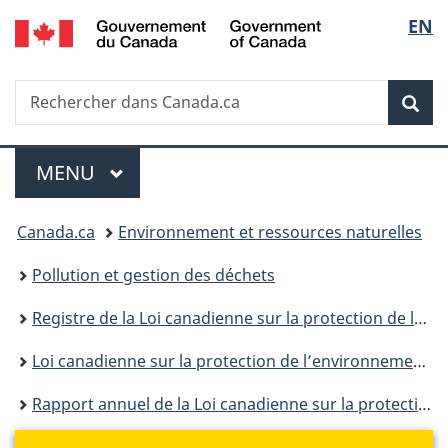
/
Sélec
EN
Passer
Passer
Passer
Government
au
à
à
de
of
contenu
«
la
Canada
Recherche
Rechercher
principal
Au
version
Rec
la
dans
sujet
HTML
Canada.ca
du
simplifiée
langu
Menu
gouvernement
MENU
PRINCIPAL
»
Vous
Canada.ca
Environnement et ressources naturelles
êtes
Pollution et gestion des déchets
ici :
Registre de la Loi canadienne sur la protection de l’environnement
Loi canadienne sur la protection de l’environnement : historique
Rapport annuel de la Loi canadienne sur la protection de l'environnement (1999) pour la période d'avril 2009 à mars 2010