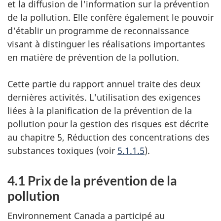
3)
d'avr
et la diffusion de l'information sur la prévention
n
2009
de la pollution. Elle confère également le pouvoir
d
à
d'établir un programme de reconnaissance
mar
o
visant à distinguer les réalisations importantes
2010
en matière de prévention de la pollution.
c
u
Cette partie du rapport annuel traite des deux
m
dernières activités. L'utilisation des exigences
e
liées à la planification de la prévention de la
n
pollution pour la gestion des risques est décrite
t
au chapitre 5, Réduction des concentrations des
substances toxiques (voir
5.1.1.5
).
4.1 Prix de la prévention de la
pollution
Environnement Canada a participé au