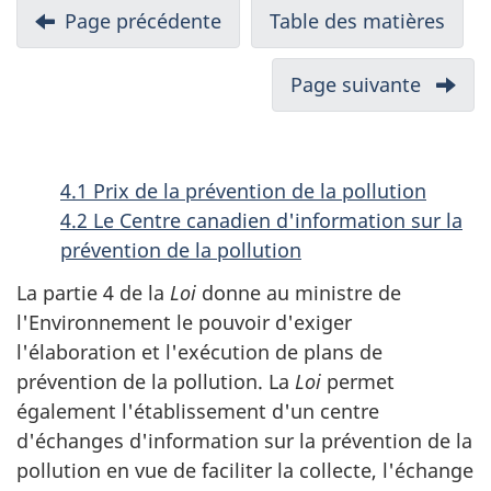
N
Page précédente
-
Table des matières
-
a
3.
Rapp
v
Collecte
annu
Page suivante
-
i
de
de
5.
l’information
la
g
Substa
et
Loi
toxiqu
a
4.1 Prix de la prévention de la pollution
établissement
cana
(Partie
t
4.2 Le Centre canadien d'information sur la
d’objectifs,
sur
5)
i
prévention de la pollution
de
la
o
directives
prot
La partie 4 de la
Loi
donne au ministre de
n
et
de
l'Environnement le pouvoir d'exiger
d
de
l'en
l'élaboration et l'exécution de plans de
codes
(199
a
prévention de la pollution. La
Loi
permet
de
pour
également l'établissement d'un centre
n
pratique
la
d'échanges d'information sur la prévention de la
s
(Partie
péri
pollution en vue de faciliter la collecte, l'échange
u