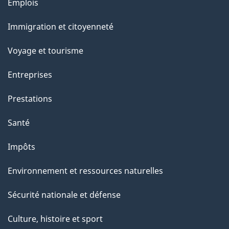
Thèmes
u
Emplois
et
r
Immigration et citoyenneté
sujets
c
e
Voyage et tourisme
t
Entreprises
t
e
Prestations
p
Santé
a
g
Impôts
e
Environnement et ressources naturelles
Sécurité nationale et défense
Culture, histoire et sport