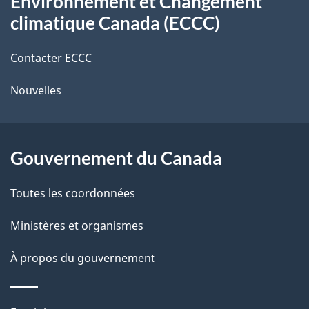
Environnement et Changement
propos
d
r
à
d
climatique Canada (ECCC)
de
mar
o
e
e
2010
c
r
Contacter ECCC
ce
l
u
é
Nouvelles
site
m
t
a
e
r
p
n
o
Gouvernement du Canada
t
a
a
c
g
Toutes les coordonnées
t
e
Ministères et organismes
i
o
À propos du gouvernement
n
s